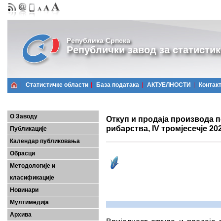
Република Српска
Републички завод за статистик
Статистичке области
Базa података
АКТУЕЛНОСТИ
Контак
О Заводу
Откуп и продаја производа 
рибарства, IV тромјесечје 202
Публикације
Календар публиковања
Обрасци
Методологије и
класификације
Новинари
Мултимедија
Архива