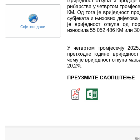
Вриједност откупа и продаје
рибарства у четвртом тромјесе
КМ. Од тога је вриједност пр
субјеката и њихових дијелова
је вриједност откупа од по
Свјетски дани
износила 55 052 486 КМ или 30
У четвртом тромјесечју 2025
претходне године, вриједност
чему је вриједност откупа мања
20,2%.
ПРЕУЗМИТЕ САОПШТЕЊЕ
ЛИ