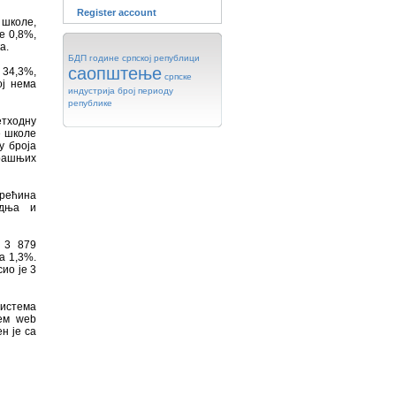
Register account
 школе,
е 0,8%,
а.
БДП
године
српској
републици
саопштење
 34,3%,
српске
ој нема
индустрија
број
периоду
републике
етходну
е школе
у броја
трашњих
Трећина
одња и
 3 879
а 1,3%.
ио је 3
истема
тем web
н је са