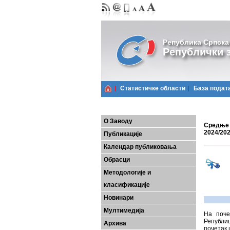
Република Српска
Републички з
Статистичке области
Базa подат
О Заводу
Средње 
2024/202
Публикације
Календар публиковања
Обрасци
Методологије и
класификације
Новинари
Мултимедија
На поче
Републиц
Архива
почетак 