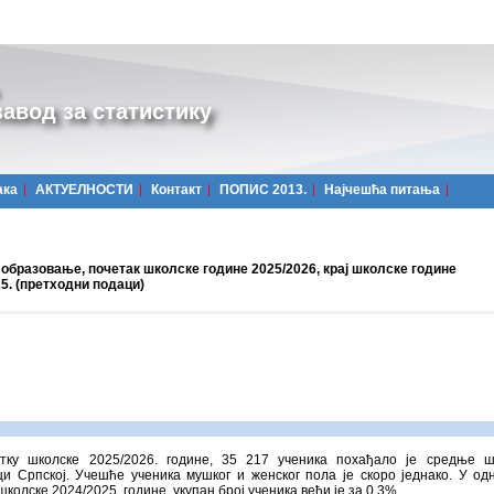
авод за статистику
ака
АКТУЕЛНОСТИ
Контакт
ПОПИС 2013.
Најчешћa питања
образовање, почетак школске године 2025/2026, крај школске године
5. (претходни подаци)
тку школске 2025/2026. године, 35 217 ученика похађало је средње ш
и Српској. Учешће ученика мушког и женског пола је скоро једнако. У од
школске 2024/2025. године, укупан број ученика већи је за 0,3%.