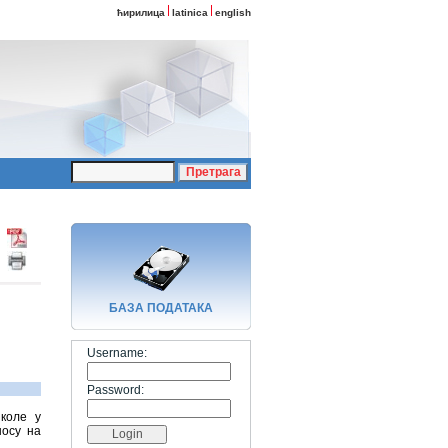
ћирилица
latinica
english
БАЗA ПОДАТАКА
Username:
Password:
коле у
носу на