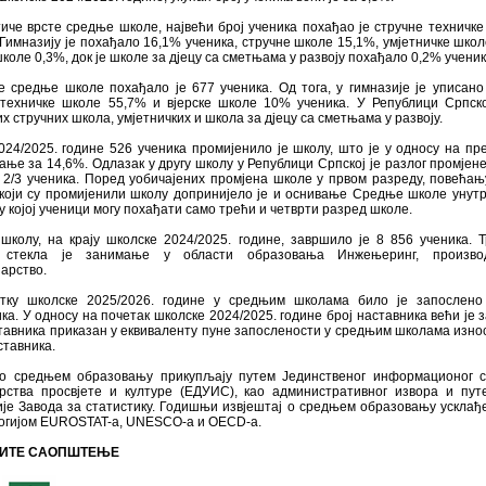
иче врсте средње школе, највећи број ученика похађао је стручне техничке
 Гимназију је похађало 16,1% ученика, стручнe школe 15,1%, умјетничке школ
школе 0,3%, док је школе за дјецу са сметњама у развоју похађало 0,2% ученик
 средње школе похађало је 677 ученика. Од тога, у гимназије је уписано
 техничке школе 55,7% и вјерске школе 10% ученика. У Републици Српск
х стручних школа, умјетничких и школа за дјецу са сметњама у развоју.
024/2025. године 526 ученика промијенилo je школу, што је у односу на пр
ање за 14,6%. Одлазак у другу школу у Републици Српској је разлог промјен
 2/3 ученика. Поред уобичајених промјена школе у првом разреду, повећањ
 који су промијенили школу допринијело је и оснивање Средње школе уну
у којој ученици могу похађати само трећи и четврти разред школе.
школу, на крају школске 2024/2025. године, завршило је 8 856 ученика. 
а стекла је занимање у области образовања Инжењеринг, произв
арство.
тку школске 2025/2026. године у средњим школама било је запослено
ка. У односу на почетак школске 2024/2025. године број наставника већи је з
тавника приказан у еквиваленту пуне запослености у средњим школама износ
ставника.
о средњем образовању прикупљају путем Јединственог информационог с
рства просвјете и културе (ЕДУИС), као административног извора и пу
је Завода за статистику. Годишњи извјештај о средњем образовању усклађе
огијом EUROSTAT-а, UNESCO-a и OECD-a.
ИТЕ САОПШТЕЊЕ