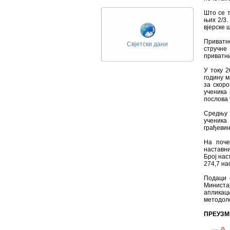
Што се т
њих 2/3.
вјерске 
Приватне
Свјетски дани
стручне
приватни
У току 2
годину м
за скоро
ученика
послова 
Средњу 
ученик
грађевин
На поче
наставни
Број нас
274,7 на
Подаци 
Министа
апликаци
методол
ПРЕУЗМ