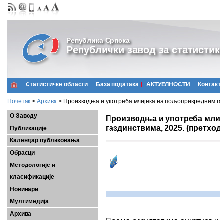
Република Српска
Републички завод за статистик
Статистичке области
Базa података
АКТУЕЛНОСТИ
Контак
Почетак
>
Архива
>
Производња и употреба млијека на пољопривредним га
О Заводу
Производња и употреба мли
газдинствима, 2025. (претхо
Публикације
Календар публиковања
Обрасци
Методологије и
класификације
Новинари
Мултимедија
Архива