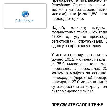
Према резултатима анкетног 
Републике Српске су током 
милиона литара сировог млије
млијеко), што је за 1,8% ве
претходне године.
Свјетски дани
Највећу количину млијек
газдинствима током 2025. годи
47,8% од укупне произво
регистровани откупљивачи,
односу на претходну годину.
У истом периоду, на пољопр
укупно 101,2 милиона литара 
је 75,9 милиона литара мли
производе, а преосталих 2
конзумно млијеко за сопстве
непосредне (директне) продаје
пласирала 27,0 милиона литар
су искористили за исхрану те
литара сировог млијека.
ПРЕУЗМИТЕ САОПШТЕЊЕ