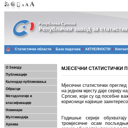
Република Српска
Републички завод за статистик
Статистичке области
Базa података
АКТУЕЛНОСТИ
Контак
О Заводу
МЈЕСЕЧНИ СТАТИСТИЧКИ ПРЕ
Публикације
Календар публиковања
Мјесечни статистички преглед
Обрасци
на једном мјесту даје серију 
Српске, који су од посебне важ
Методологије и
корисници највише заинтерес
класификације
Новинари
Мултимедија
Годишње серије обухватају
тромјесечне осам посљедњих
Архива