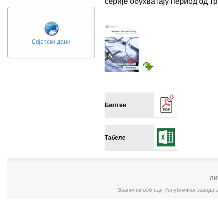
серије обухватају период од 
Свјетски дани
Билтен
Табеле
ЛИ
Званични веб-сајт Републичког завода 