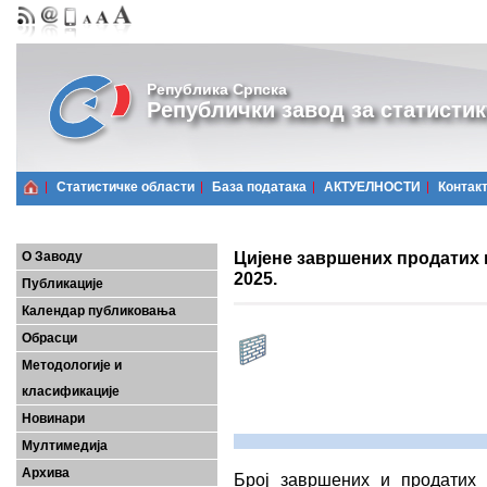
Република Српска
Републички завод за статистик
Статистичке области
Базa података
АКТУЕЛНОСТИ
Контак
Цијене завршених продатих н
О Заводу
2025.
Публикације
Календар публиковања
Обрасци
Методологије и
класификације
Новинари
Мултимедија
Архива
Број завршених и продатих 