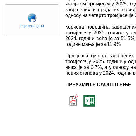
четвртом тромјесечју 2025. го
завршених и продатих нових 
односу на четвртo тромјесечје 
Свјетски дани
Корисна површина завршених
тромјесечју 2025. године у о
2024. години већа је за 51,5%,
године мања је за 11,9%.
Просјечна цијена завршених
тромјесечју 2025. године у од
нижа је за 0,7%, а у односу н
нових станова у 2024. години в
ПРЕУЗМИТЕ САОПШТЕЊЕ