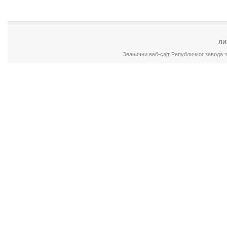
ЛИ
Званични веб-сајт Републичког завода 