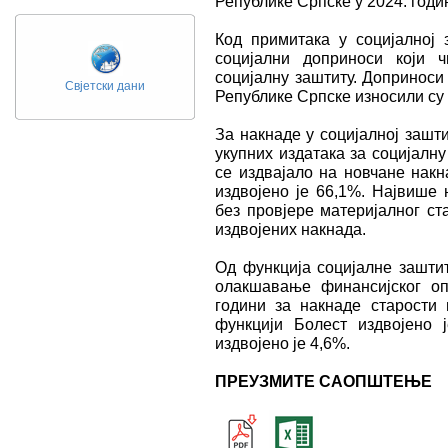
Републике Српске у 2024. годи
Код примитакa у социјалној 
социјални доприноси који 
социјалну заштиту. Доприноси
Свјетски дани
Републике Српске износили су
За накнаде у социјалној зашти
укупних издатака за социјалн
се издвајало на новчане накн
издвојено је 66,1%. Највише 
без провјере материјалног ст
издвојених накнада.
Од функција социјалне заштит
олакшавање финансијског оп
години за накнаде старости 
функцији Болест издвојено 
издвојено је 4,6%.
ПРЕУЗМИТЕ САОПШТЕЊЕ