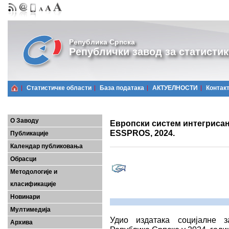
Република Српска
Републички завод за статистик
Статистичке области
Базa података
АКТУЕЛНОСТИ
Контак
О Заводу
Европски систем интегрисан
ESSPROS, 2024.
Публикације
Календар публиковања
Обрасци
Методологије и
класификације
Новинари
Мултимедија
Удио издатака социјалне 
Архива