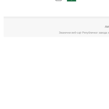
ЛИ
Званични веб-сајт Републичког завода 