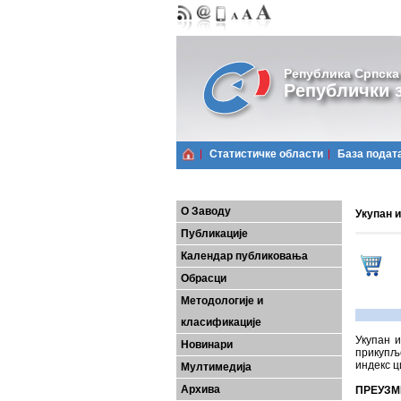
Република Српска
Републички з
Статистичке области
Базa подат
О Заводу
Укупан 
Публикације
Календар публиковања
Обрасци
Методологије и
класификације
Укупан и
Новинари
прикупље
индекс ц
Мултимедија
Архива
ПРЕУЗМ