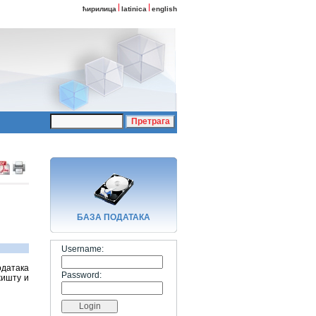
ћирилица
latinica
english
БАЗA ПОДАТАКА
Username:
одатака
Password:
жишту и