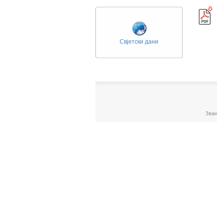
Свјетски дани
Зван