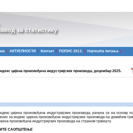
авод за статистику
ака
АКТУЕЛНОСТИ
Контакт
ПОПИС 2013.
Најчешћa питања
индекс цијена произвођача индустријских производа, децембар 2025.
ндекс цијена произвођача индустријских производа, рачуна се на основу п
них за индекс цијена произвођача индустријских производа на домаћем тр
ијена произвођача индустријских производа на страном тржишту.
ИТЕ САОПШТЕЊЕ