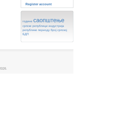
Register account
саопштење
године
српске
републици
индустрија
републике
периоду
број
српској
БДП
2026.