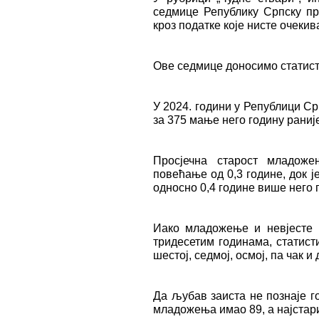
седмице Републику Српску пр
кроз податке које нисте очекив
Ове седмице доносимо статист
У 2024. години у Републици Ср
за 375 мање него годину раниј
Просјечна старост младоже
повећање од 0,3 године, док је
односно 0,4 године више него 
Иако младожење и невјесте 
тридесетим годинама, статист
шестој, седмој, осмој, па чак и
Да љубав заиста не познаје го
младожења имао 89, а најстари