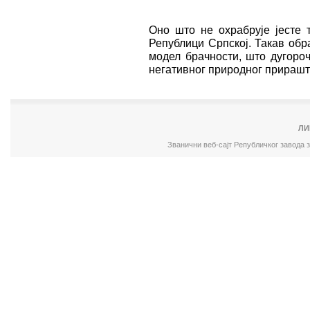
Оно што не охрабрује јесте 
Републици Српској. Такав обр
модел брачности, што дугороч
негативног природног прирашт
ЛИ
Званични веб-сајт Републичког завода 