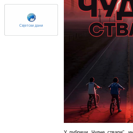
Свјетски дани
У рубрици „Чудне ствари", и