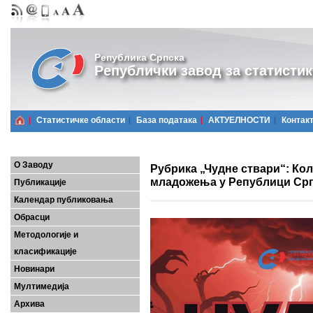
Република Српска
Републички завод за статистик
Статистичке области
Базa података
АКТУЕЛНОСТИ
Контак
О Заводу
Рубрика „Чудне ствари“: Кол
младожења у Републици Српск
Публикације
Календар публиковања
Обрасци
Методологије и
класификације
Новинари
Мултимедија
Архива