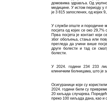
домовима здравља. Од укупног
медицине. У истом периоду у
је 3 815 запослених, од којих 
У служби опште и породичне 
посјета од којих се око 29,7%
Прва посјета је контакт који 
због обољења, стања или повр
прегледа да учини више посје
друге болести и тад се смат
болести.
У 2024. години 234 233 ли
клиничким болницама, што је за
Осигураници који су користили
2024. години били су привреме
20 хиљада случајева. Поредећи
преко 100 хиљaда дана, као и 