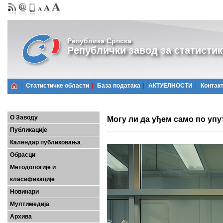
Република Српска
Републички завод за статистик
Статистичке области
Базa података
АКТУЕЛНОСТИ
Контак
О Заводу
Могу ли да уђем само по уп
Публикације
Календар публиковања
Обрасци
Методологије и
класификације
Новинари
Мултимедија
Архива