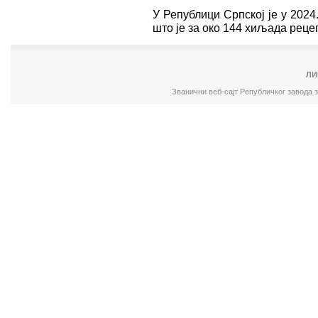
У Републици Српској је у 2024
што је за око 144 хиљадa реце
ЛИ
Званични веб-сајт Републичког завода 