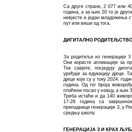
Са друге стране, 2 077 или 
година, а за њих 20 то је друг
невјесте и један младожења с
пут или више од тога.
ДИГИТАЛНО РОДИТЕЉСТВ
За родитеље из генерације З 
Они користе апликације за п
Ток савјете, посједују диги
уређаје за едукацију дјеце. 
дјеце које су у току 2024. год
година. Од тог броја живорођ
плаћени посао у новцу, а њих 
Треба истаћи и да 140 живор
17-28 година са завршено
припадници генерације З, у Р
средњу школу.
ГЕНЕРАЦИЈА З И КРАХ ЉУ