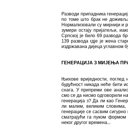
Разводи припадника генерације
по томе што брак не доживљав
Нормализовали су мирнији и р
зумери остају пријатељи, иак
Српској је било 69 развода бр
139 развода гдје је жена ста
издржавана дијеца углавном б
ГЕНЕРАЦИЈА З МИЈЕЊА ПР
Њихове вриједности, поглед 
будућност никада неће бити и
снага. У припреми ове анализ
смо се да нисмо одговорили на
генерација з? Да ли као Генер
ли малим, великим словима,
генерације се сасвим сигурно
сматрајући га пуком формом 
неког другог времена...