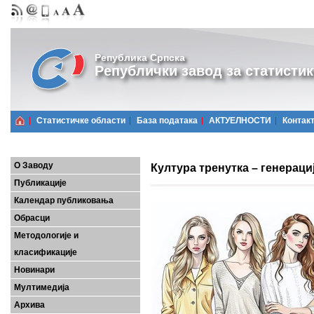
Република Српска
Републички завод за статистик
Статистичке области
Базa података
АКТУЕЛНОСТИ
Контак
О Заводу
Култура тренутка – генераци
Публикације
Календар публиковања
Обрасци
Методологије и
класификације
Новинари
Мултимедија
Архива