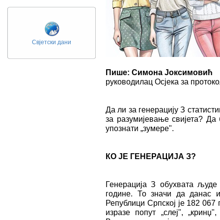
Свјетски дани
Пише: Симона Јоксимовић
руководилац Осјека за проток
Да ли за генерацију З статист
за разумијевање свијета? Да
упознати „зумере".
КО ЈЕ ГЕНЕРАЦИЈА З?
Генерација З обухвата људе 
године. То значи да данас 
Републици Српској је 182 067 
изразе попут „слеј", „кринџ", 