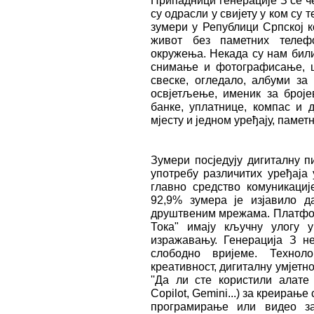
Припадници генерације З се че
су одрасли у свијету у ком су 
зумери у Републици Српској к
живот без паметних телеф
окружења. Некада су нам бил
снимање и фотографисање, шт
свеске, огледало, албуми за
освјетљење, именик за броје
банке, уплатнице, компас и 
мјесту и једном уређају, памет
Зумери посједују дигиталну п
употребу различитих уређаја
главно средство комуникаци
92,9% зумера је изјавило д
друштвеним мрежама. Платформ
Тока" имају кључну улогу 
изражавању. Генерација З не
слободно вријеме. Технол
креативност, дигиталну умјетн
''Да ли сте користили алате
Copilot, Gemini...) за креирање
програмирање или видео з