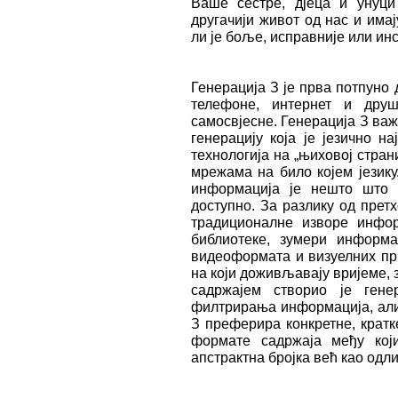
Ваше сестре, дјеца и унуци
другачији живот од нас и имај
ли је боље, исправније или инс
Генерација З је прва потпуно 
телефоне, интернет и дру
самосвјесне. Генерација З важ
генерацију која је језично н
технологија на „њиховој стран
мрежама на било којем језику
информација је нешто што
доступно. За разлику од прет
традиционалне изворе информ
библиотеке, зумери информац
видеоформата и визуелних пр
на који доживљавају вријеме, 
садржајем створио је гене
филтрирања информација, али
З преферира конкретне, кратк
формате садржаја међу кој
апстрактна бројка већ као одл