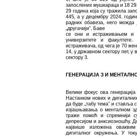
запослених мушкараца и 18 291
29 година која су тражила зап
445, а у децембру 2024. годин
радних обавеза, него можда 
„другачији". Баве
се они и истраживањем и р
универзитете и факултете
истраживача, од чега је 70 жен
14, у државном сектору пет, у
сектору 3.
ГЕНЕРАЦИЈА З И МЕНТАЛН
Велики фокус ова генерација
Настанком нових и дигитални
да буде „табу тема" и ставља с
изјашњавања о менталном зд
траже помоћ и спремнији с
депресијом и анксиозношћу. Д
највише изложена оваквим
дигиталног окружења. У ток