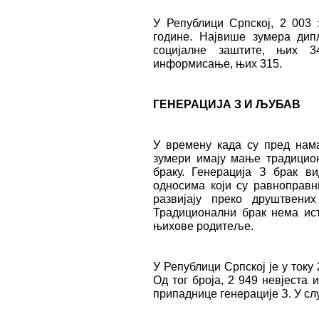
У Републици Српској, 2 003 
године. Највише зумера дип
социјалне заштите, њих 3
информисање, њих 315.
ГЕНЕРАЦИЈА З И ЉУБАВ
У времену када су пред нама
зумери имају мање традицио
браку. Генерација З брак в
односима који су равноправн
развијају преко друштвени
Традиционални брак нема ист
њихове родитеље.
У Републици Српској је у току
Од тог броја, 2 949 невјеста 
припаднице генерације З. У случ