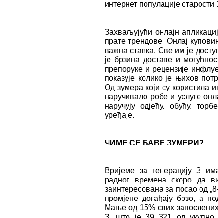
интернет популације старости 
Захваљујући онлајн апликаци
прате трендове. Онлај купови
важна ставка. Све им је дост
је брзина доставе и могућно
препоруке и рецензије инфлуе
показује колико је њихов пот
Од зумера који су користила и
наручивало робе и услуге онл
наручују одјећу, обућу, торб
уређаје.
ЧИМЕ СЕ БАВЕ ЗУМЕРИ?
Вријеме за генерацију З им
радног времена скоро да ви
заинтересована за посао од „8
промјене догађају брзо, а по
Mање од 15% свих запослених
З, што је 39 321 од укупно