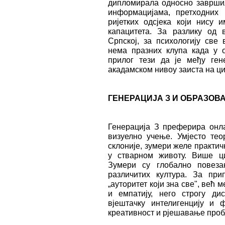
дипломирала односно завршил
информацијама, претходних г
ријетких одсјека који нису
капацитета. За разлику од 
Српској, за психологију све
нема празних клупа када у 
прилог тези да је међу ге
акадамском нивоу заиста на ци
ГЕНЕРАЦИЈА З И ОБРАЗОВ
Генерација З преферира онла
визуелно учење. Умјесто тео
склоније, зумери желе практич
у стварном животу. Више ци
Зумери су глобално повеза
различитих култура. За при
„ауторитет који зна све", већ 
и емпатију, него строгу д
вјештачку интелигенцију и
креативност и рјешавање проб