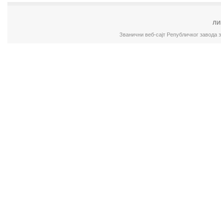
ЛИ
Званични веб-сајт Републичког завода 