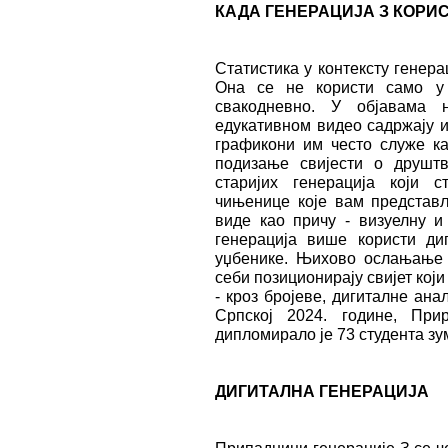
КАДА ГЕНЕРАЦИЈА З КОРИ
Статистика у контексту генера
Она се не користи само у
свакодневно. У објавама 
едукативном видео садржају и
графикони им често служе ка
подизање свијести о друшт
старијих генерација који с
чињенице које вам представљ
виде као причу - визуелну и
генерација више користи ди
уџбенике. Њихово ослањање 
себи позиционирају свијет кој
- кроз бројеве, дигиталне ана
Српској 2024. године, При
дипломирало је 73 студента зу
ДИГИТАЛНА ГЕНЕРАЦИЈА