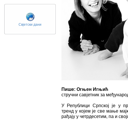
Свјетски дани
Пише: Огњен Игњић
стручни савјетник за међунаро
У Републици Српској је у пр
тренд у којем је све мање мајк
рађају у четрдесетим, па и св