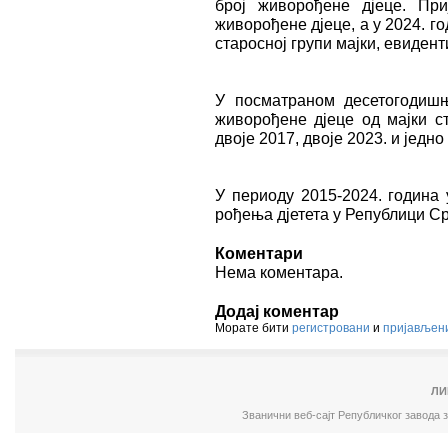
број живорођене дјеце. При
живорођене дјеце, а у 2024. г
старосној групи мајки, евидент
У посматраном десетогодиш
живорођене дјеце од мајки с
двоје 2017, двоје 2023. и једно
У периоду 2015-2024. година 
рођења дјетета у Републици Срп
Коментари
Нема коментара.
Додај коментар
Морате бити
регистровани
и
пријављен
ЛИ
Званични веб-сајт Републичког завода 