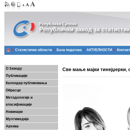
Република Српска
Републички завод за статистик
Статистичке области
Базa података
АКТУЕЛНОСТИ
Контак
О Заводу
Све мање мајки тинејџерки, 
Публикације
Календар публиковања
Обрасци
Методологије и
класификације
Новинари
Мултимедија
Архива