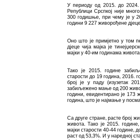
У периоду од 2015. до 2024.
Републици Срспкој није много
300 годишње, при чему је у 2
години 9 227 живорођене дјеце
Оно што је примјетно у том п
дјеце чија мајка је тинејџер
мајки у 40-им годинама живота
Тако је 2015. године заби
старости до 19 година, 2016. г
број је у паду (изузетак 20
забиљежено мање од 200 живоро
години, евидентирано је 173 
година, што је најмање у посм
Са друге стране, расте број ж
живота. Тако је 2015. годин
мајки старости 40-44 године, д
раст од 53,3%. И у наредној ст