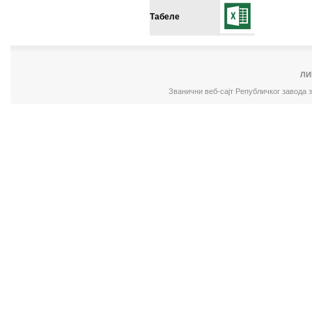
Табеле
ЛИ
Званични веб-сајт Републичког завода 