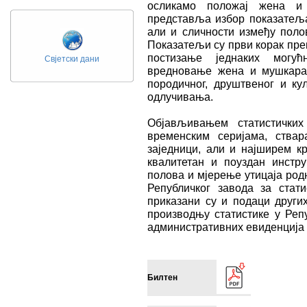
осликамо положај жена и 
представља избор показатеља 
али и сличности између поло
Показатељи су први корак пре
постизање једнаких могућ
Свјетски дани
вредновање жена и мушкара
породичног, друштвеног и ку
одлучивања.
Објављивањем статистичких
временским серијама, ствар
заједници, али и најширем к
квалитетан и поуздан инстр
полова и мјерење утицаја род
Републичког завода за статис
приказани су и подаци други
производњу статистике у Репу
административних евиденција 
Билтен