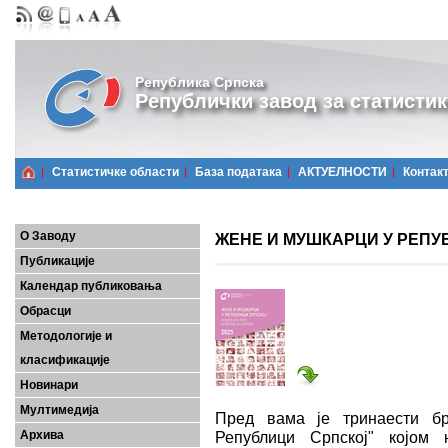
Република Српска
Републички завод за статистик
Статистичке области
Базa података
АКТУЕЛНОСТИ
Контак
О Заводу
ЖЕНЕ И МУШКАРЦИ У РЕПУБ
Публикације
Календар публиковања
Обрасци
Методологије и
класификације
Новинари
Мултимедија
Пред вама је тринаести бр
Архива
Републици Српској" којом 