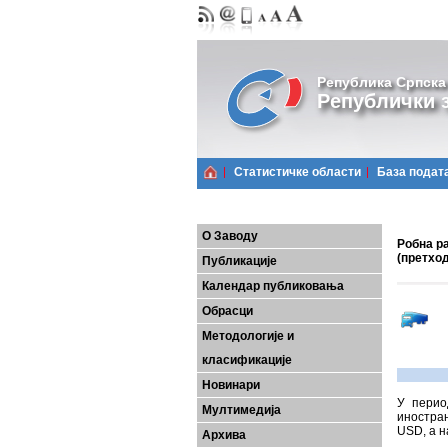
Република Српска
Републички з
Статистичке области
Базa подат
О Заводу
Робна ра
(претхо
Публикације
Календар публиковања
Обрасци
Методологије и
класификације
Новинари
У перио
Мултимедија
иностран
USD, а н
Архива