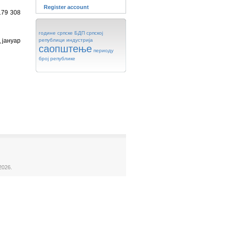
Register account
179 308
године
српске
БДП
српској
 јануар
републици
индустрија
саопштење
периоду
број
републике
2026.