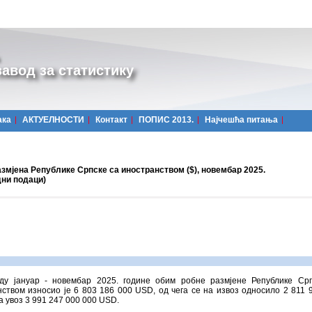
авод за статистику
ака
АКТУЕЛНОСТИ
Контакт
ПОПИС 2013.
Најчешћa питања
змјена Републике Српске са иностранством ($), новембар 2025.
дни подаци)
ду јануар - новембар 2025. године обим робне размјене Републике Ср
ством износио је 6 803 186 000 USD, од чега се на извоз односило 2 811 
а увоз 3 991 247 000 000 USD.