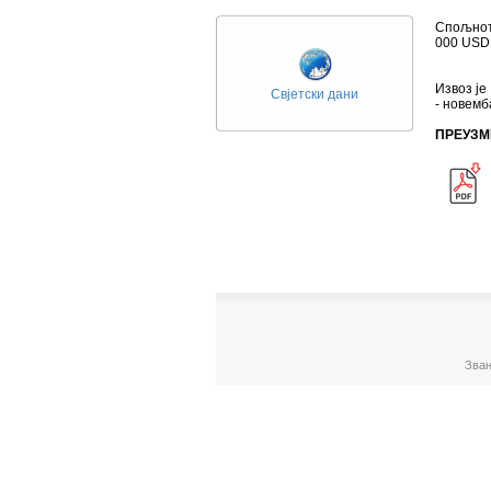
Спољнотр
000 USD,
Извоз је
Свјетски дани
- новемб
ПРЕУЗМ
Зван