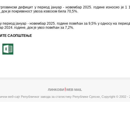
говински дефицит у период јануар - новембар 2025. године износио је 1 
 док је покривеност увоза извозом била 70,5%.
 у период јануар - новембар 2025. године повећан за 9,5% у односу на период
ар 2024. године, док је увоз повећан за 7,2%.
ИТЕ САОПШТЕЊЕ
ЛИНКОВИ
WEB MAIL
ични веб-сајт Републичког завода за статистику Републике Српске,
Copyright © 2002 - 