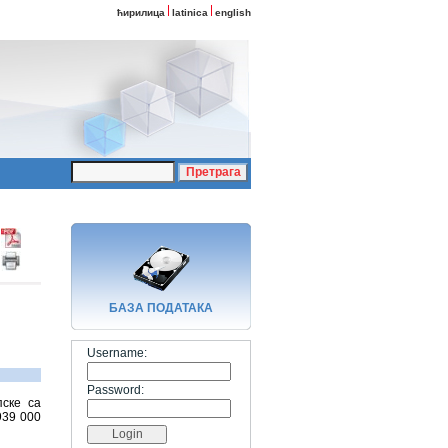
ћирилица
latinica
english
БАЗA ПОДАТАКА
Username:
Password:
пске са
939 000