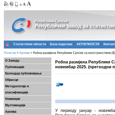
Република Српска
Републички завод за статистик
Статистичке области
Базa података
АКТУЕЛНОСТИ
Контак
Почетак
>
Архива
>
Робна размјена Републике Српске са иностранством ($)
О Заводу
Робна размјена Републике Ср
новембар 2025. (претходни 
Публикације
Календар публиковања
Обрасци
Методологије и
класификације
Новинари
Мултимедија
У периоду јануар - новемб
Архива