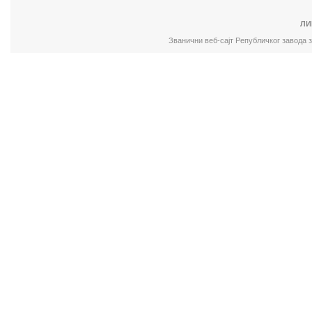
ЛИ
Званични веб-сајт Републичког завода 