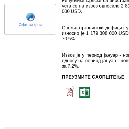
Републике Српске са иностран
чега се на извоз односило 2 8
000 USD.
Свјетски дани
Спољнотрговински дефицит у 
износио је 1 179 308 000 USD
70,5%.
Извоз је у период јануар - н
односу на период јануар - нов
за 7,2%.
ПРЕУЗМИТЕ САОПШТЕЊЕ