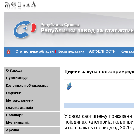
Република Српска
Републички завод за статистик
Статистичке области
Базa података
АКТУЕЛНОСТИ
Контак
О Заводу
Цијене закупа пољопривредн
Публикације
Календар публиковања
Обрасци
Методологије и
класификације
Новинари
У овом саопштењу приказани с
појединих категорија пољопри
Мултимедија
и пашњака за период од 2020. 
Архива