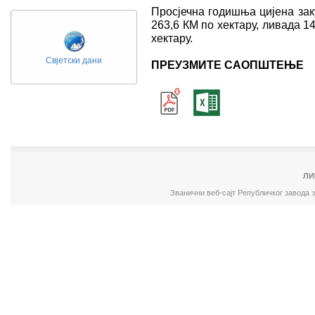
Просјечна годишња цијена зак
263,6 КМ по хектару, ливада 1
хектару.
Свјетски дани
ПРЕУЗМИТЕ САОПШТЕЊЕ
ЛИ
Званични веб-сајт Републичког завода 