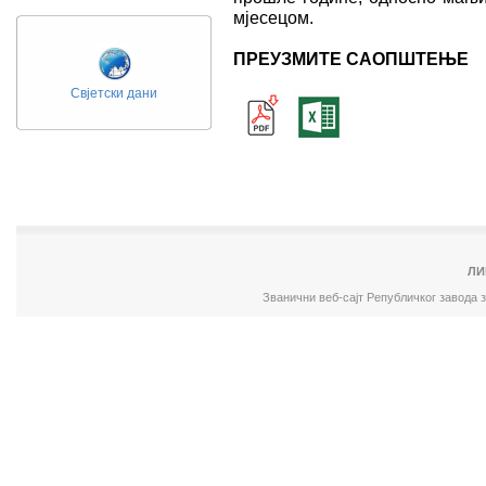
мјесецом.
ПРЕУЗМИТЕ САОПШТЕЊЕ
Свјетски дани
ЛИ
Званични веб-сајт Републичког завода 