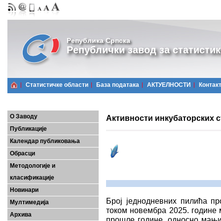
Република Српска
Републички завод за статистик
Статистичке области
Базa података
АКТУЕЛНОСТИ
Контак
О Заводу
Активности инкубаторских с
Публикације
Календар публиковања
Обрасци
Методологије и
класификације
Новинари
Број једнодневних пилића пр
Мултимедија
током новембра 2025. године 
Архива
прошле године, односно мањи