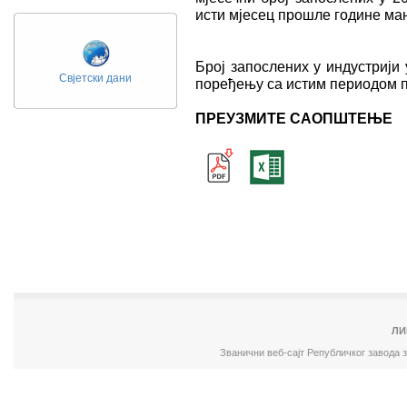
исти мјесец прошле године мањ
Број запослених у индустрији 
Свјетски дани
поређењу са истим периодом п
ПРЕУЗМИТЕ САОПШТЕЊЕ
ЛИ
Званични веб-сајт Републичког завода 