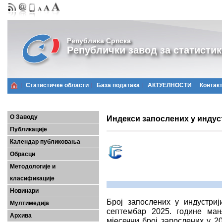
Република Српска
Републички завод за статистик
Статистичке области
Базa података
АКТУЕЛНОСТИ
Контак
О Заводу
Индекси запослених у индуст
Публикације
Календар публиковања
Обрасци
Методологије и
класификације
Новинари
Број запослених у индустриј
Мултимедија
септембар 2025. године мањ
Архива
мјесечни број запослених у 2