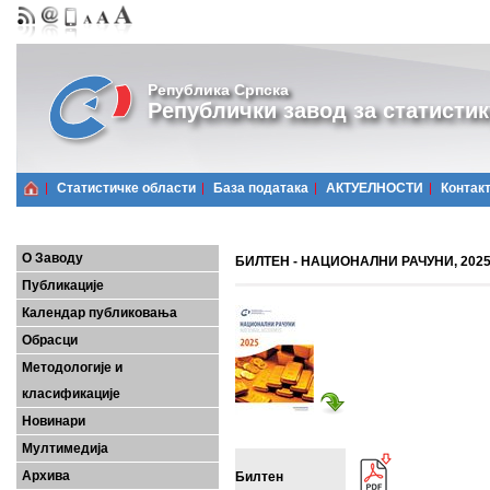
Република Српска
Републички завод за статистик
Статистичке области
Базa података
АКТУЕЛНОСТИ
Контак
О Заводу
БИЛТЕН - НАЦИОНАЛНИ РАЧУНИ, 2025
Публикације
Календар публиковања
Обрасци
Методологије и
класификације
Новинари
Мултимедија
Архива
Билтен