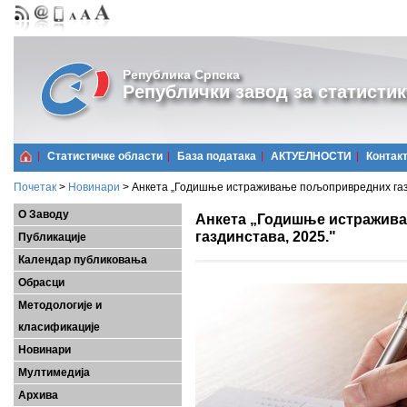
Република Српска
Републички завод за статистик
Статистичке области
Базa података
АКТУЕЛНОСТИ
Контак
Почетак
>
Новинари
>
Анкета „Годишње истраживање пољопривредних газд
О Заводу
Анкета „Годишње истражив
газдинстава, 2025."
Публикације
Календар публиковања
Обрасци
Методологије и
класификације
Новинари
Мултимедија
Архива