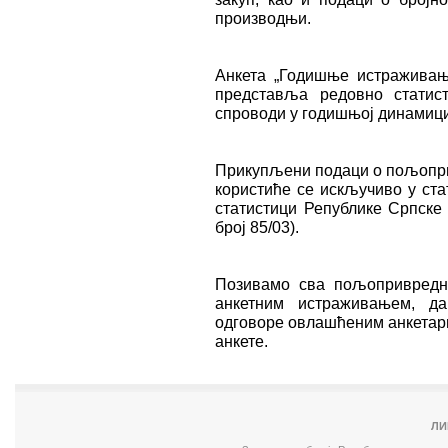
производњи.
Анкета „Годишње истраживањ
представља редовно статис
спроводи у годишњој динамици
Прикупљени подаци о пољопри
користиће се искључиво у ста
статистици Републике Српске 
број 85/03).
Позивамо сва пољопривредна
анкетним истраживањем, да
одговоре овлашћеним анкетари
анкете.
ЛИ