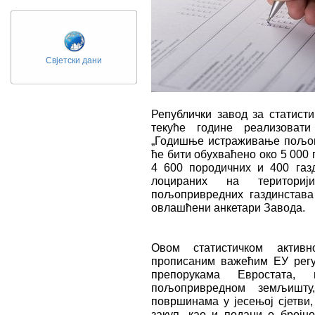
Свјетски дани
Републички завод за статисти
текуће године реализоват
„Годишње истраживање пољопр
ће бити обухваћенo око 5 000
4 600 породичних и 400 газ
лоцираних на териториј
пољопривредних газдинстава
овлашћени анкетари Завода.
Овом статистичком актив
прописаним важећим ЕУ регу
препорукама Евростата,
пољопривредном земљишту,
површинама у јесењој сјетви
закуп, као и подаци о бројно