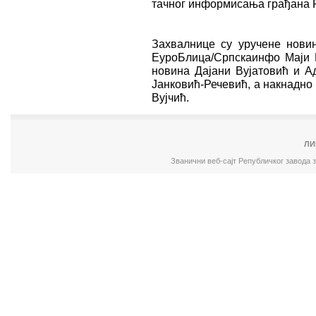
тачног информисања грађана 
Захвалнице су уручене нови
ЕуроБлица/Српскаинфо Маји 
новина Дајани Вујатовић и А
Јанковић-Речевић, а накнадно
Вујчић.
ЛИ
Званични веб-сајт Републичког завода 