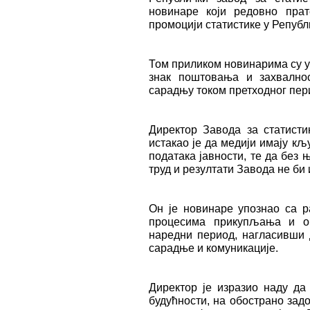
новинаре који редовно пра
промоцији статистике у Републ
Том приликом новинарима су у
знак поштовања и захвално
сарадњу током претходног пер
Директор Завода за статист
истакао је да медији имају к
података јавности, те да без
труд и резултати Завода не би
Он је новинаре упознао са 
процесима прикупљања и об
наредни период, нагласивши 
сарадње и комуникације.
Директор је изразио наду да
будућности, на обострано зад