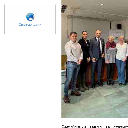
Свјетски дани
Републички завод за статис