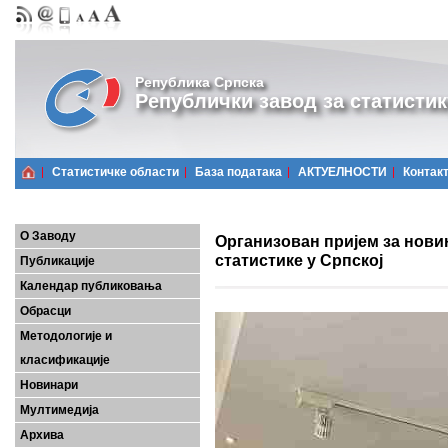
Република Српска
Републички завод за статистик
Статистичке области
Базa података
АКТУЕЛНОСТИ
Контак
О Заводу
Организован пријем за нови
статистике у Српској
Публикације
Календар публиковања
Обрасци
Методологије и
класификације
Новинари
Мултимедија
Архива