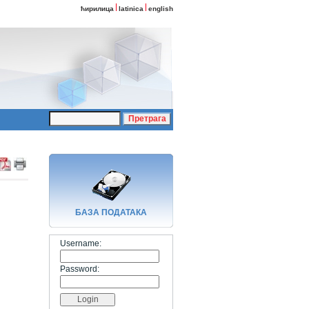
ћирилица
latinica
english
БАЗA ПОДАТАКА
Username:
Password: