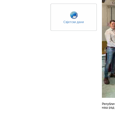
Свјетски дани
Републич
наш рад 