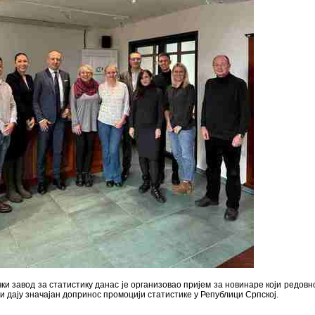
ки завод за статистику данас је организовао пријем за новинаре који редовн
и дају значајан допринос промоцији статистике у Републици Српској.