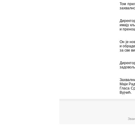
Том при
захвално
Директо
имају кљ
и пренош
Он је н
и обраде
за све в
Директор
задовољс
Захвалн
Маји Рад
Гласа Ср
Вујчић.
Зван