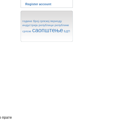
Register account
године
број
српској
периоду
индустрија
републици
републике
саопштење
српске
БДП
о прате