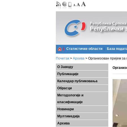
Република Српска
Републички з
Статистичке области
Базa подат
Почетак
>
Архива
>
Организован пријем за 
О Заводу
Организо
Публикације
Календар публиковања
Обрасци
Методологије и
класификације
Новинари
Мултимедија
Архива