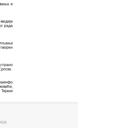
овања и
 медији
ог рада
купљања
отворен
острано
Српске.
скаинфо
мовићи,
 Тијани
2026.