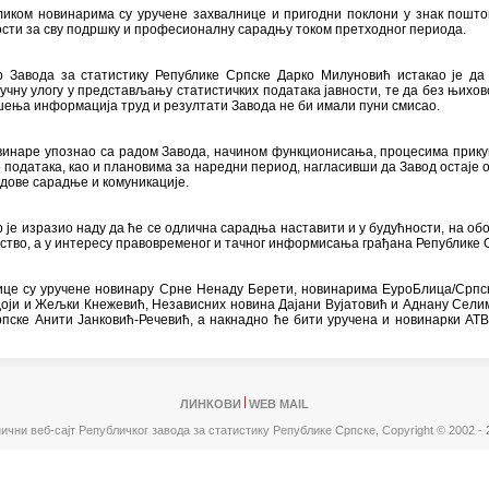
ликом новинарима су уручене захвалнице и пригодни поклони у знак пошт
сти за сву подршку и професионалну сарадњу током претходног периода.
р Завода за статистику Републике Српске Дарко Милуновић истакао је да
учну улогу у представљању статистичких података јавности, те да без њихов
ења информација труд и резултати Завода не би имали пуни смисао.
овинаре упознао са радом Завода, начином функционисања, процесима при
 података, као и плановима за наредни период, нагласивши да Завод остаје 
идове сарадње и комуникације.
 је изразио наду да ће се одлична сарадња наставити и у будућности, на об
тво, а у интересу правовременог и тачног информисања грађана Републике 
ице су уручене новинару Срне Ненаду Берети, новинарима ЕуроБлица/Срп
оји и Жељки Кнежевић, Независних новина Дајани Вујатовић и Аднану Сели
пске Анити Јанковић-Речевић, а накнадно ће бити уручена и новинарки АТВ
ЛИНКОВИ
WEB MAIL
ични веб-сајт Републичког завода за статистику Републике Српске,
Copyright © 2002 - 