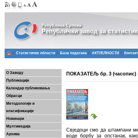
Република Српска
Републички завод за статистик
Статистичке области
Базa података
АКТУЕЛНОСТИ
Контак
О Заводу
ПОКАЗАТЕЉ бр. 3 (часопис)
Публикације
Календар публиковања
Обрасци
Методологије и
класификације
Новинари
Мултимедија
Свједоци смо да штампани мед
Архива
воде борбу за опстанак, как