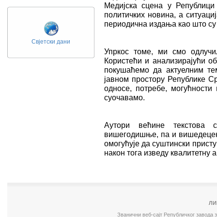
Медијска сцена у Републици 
политичких новина, а ситуаци
периодична издања као што су
Свјетски дани
Упркос томе, ми смо одлучи
Користећи и анализирајући о
покушаћемо да актуелним те
јавном простору Републике С
односе, потребе, могућности 
суочавамо.
Аутори већине текстова 
вишегодишње, па и вишедецени
омогућује да суштински приступ
након тога изведу квалитетну а
ЛИ
Званични веб-сајт Републичког завода 