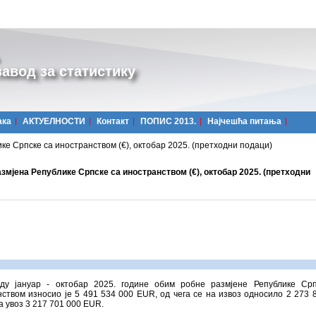
авод за статистику
ака
АКТУЕЛНОСТИ
Контакт
ПОПИС 2013.
Најчешћa питања
ке Српске са иностранством (€), октобар 2025. (претходни подаци)
змјена Републике Српске са иностранством (€), октобар 2025. (претходни
ду јануар - октобар 2025. године обим робне размјене Републике Срп
ством износио је 5 491 534 000 ЕUR, од чега се на извоз односило 2 273 
а увоз 3 217 701 000 ЕUR.