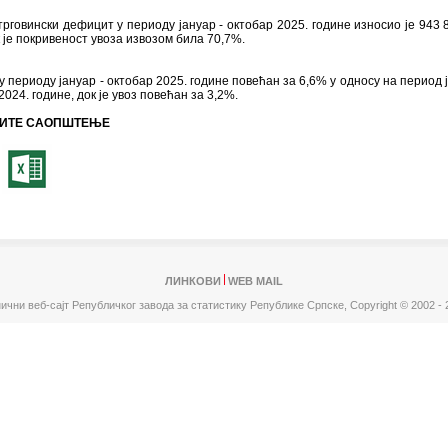
говински дефицит у периоду јануар - октобар 2025. године износио је 943 
 је покривеност увоза извозом била 70,7%.
 у периоду јануар - октобар 2025. године повећан за 6,6% у односу на период ј
2024. године, док је увоз повећан за 3,2%.
ИТЕ САОПШТЕЊЕ
ЛИНКОВИ
WEB MAIL
ични веб-сајт Републичког завода за статистику Републике Српске,
Copyright © 2002 - 