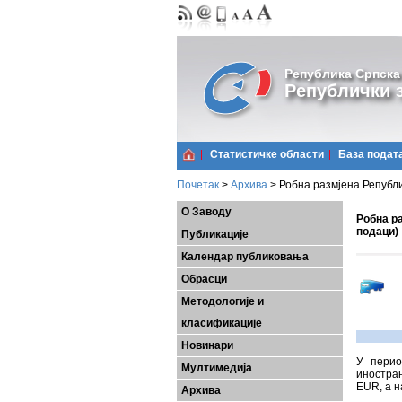
Република Српска
Републички з
Статистичке области
Базa подат
Почетак
>
Архива
>
Робна размјена Републи
О Заводу
Робна ра
подаци)
Публикације
Календар публиковања
Обрасци
Методологије и
класификације
Новинари
У перио
Мултимедија
иностран
ЕUR, а н
Архива