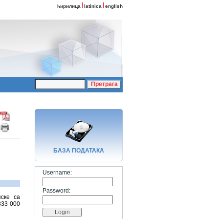
ћирилица
latinica
english
БАЗA ПОДАТАКА
Username:
Password:
ске са
833 000