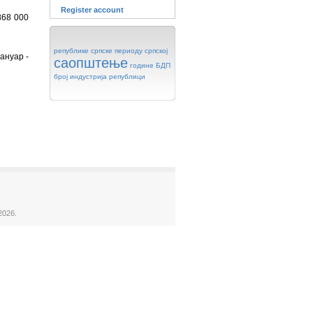
Register account
868 000
републике
српске
периоду
српској
ануар -
саопштење
године
БДП
број
индустрија
републици
2026.