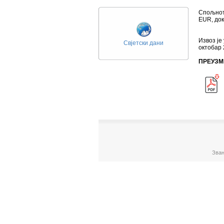
Спољнотр
ЕUR, док
Извоз је
Свјетски дани
октобар 
ПРЕУЗМ
Зван