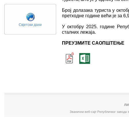
Број долазака туриста у oктоб
претходне године већи је за 6,
Свјетски дани
У октобру 2025. године Репу
сталних лежаја.
ПРЕУЗМИТЕ САОПШТЕЊЕ
ЛИ
Званични веб-сајт Републичког завода 