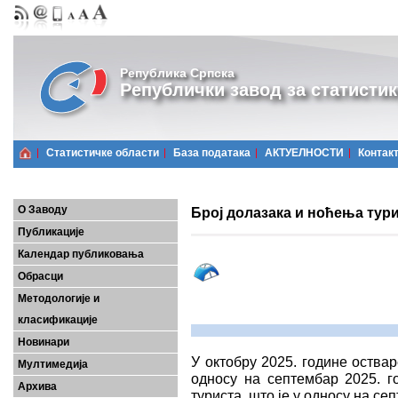
Република Српска
Републички завод за статистик
Статистичке области
Базa података
АКТУЕЛНОСТИ
Контак
О Заводу
Број долазака и ноћења тури
Публикације
Календар публиковања
Обрасци
Методологије и
класификације
Новинари
У октобру 2025. године оствар
Мултимедија
односу на септембар 2025. 
Архива
туриста, што је у односу на се