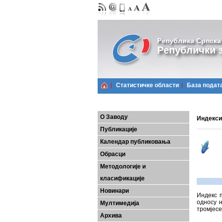
Република Српска
Републички з
Статистичке области
Базa подат
О Заводу
Индекси 
Публикације
Календар публиковања
Обрасци
Методологије и
класификације
Новинари
Индекс 
односу н
Мултимедија
тромјесе
Архива