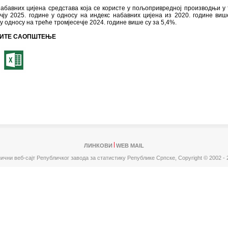
абавних цијена средстава која се користе у пољопривредној производњи у
чју 2025. године у односу на индекс набавних цијена из 2020. године виш
 у односу на треће тромјесечје 2024. године више су за 5,4%.
ИТЕ САОПШТЕЊЕ
ЛИНКОВИ
WEB MAIL
ични веб-сајт Републичког завода за статистику Републике Српске,
Copyright © 2002 - 