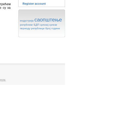
Register account
 трећем
е су за
саопштење
индустрија
републике
БДП
српској
српске
периоду
републици
број
године
2026.