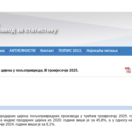
авод за статистику
ака
АКТУЕЛНОСТИ
Контакт
ПОПИС 2013.
Најчешћa питања
цијена у пољопривреди, III тромјесечје 2025.
продајних цијена пољопривредних производа у трећем тромјесечју 2025. г
а индекс продајних цијена из 2020. године виши је за 45,8%, a у односу н
чје 2024. године виши је за 6,1%.