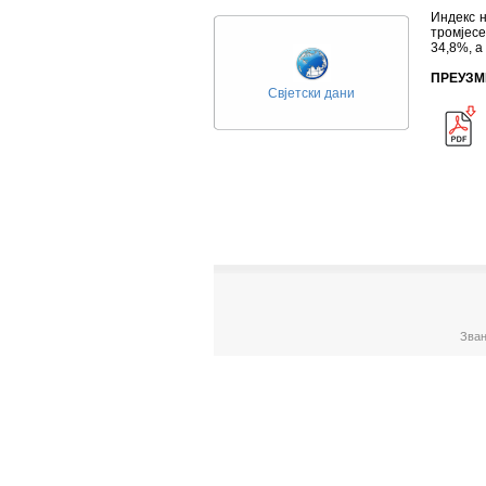
Индекс н
тромјесе
34,8%, а
ПРЕУЗМ
Свјетски дани
Зван