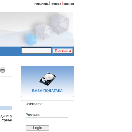
ћирилица
latinica
english
БАЗA ПОДАТАКА
Username:
Password:
одине у
а треће