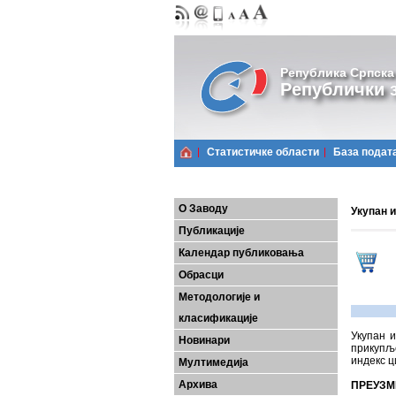
Република Српска
Републички з
Статистичке области
Базa подат
О Заводу
Укупан и
Публикације
Календар публиковања
Обрасци
Методологије и
класификације
Укупан и
Новинари
прикупље
индекс ц
Мултимедија
Архива
ПРЕУЗМ