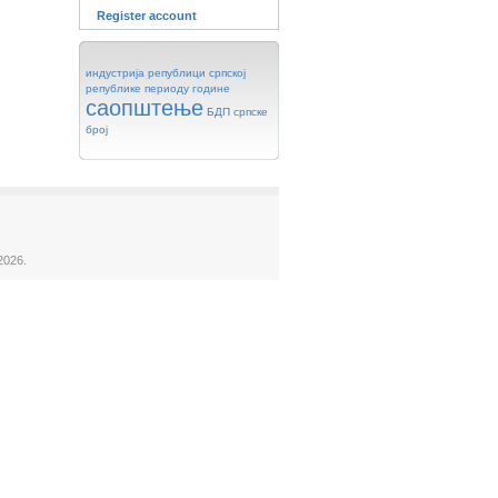
Register account
индустрија
републици
српској
републике
периоду
године
саопштење
БДП
српске
број
2026.