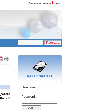
ћирилица
latinica
english
БАЗA ПОДАТАКА
Username:
одатака
Password:
жишту и