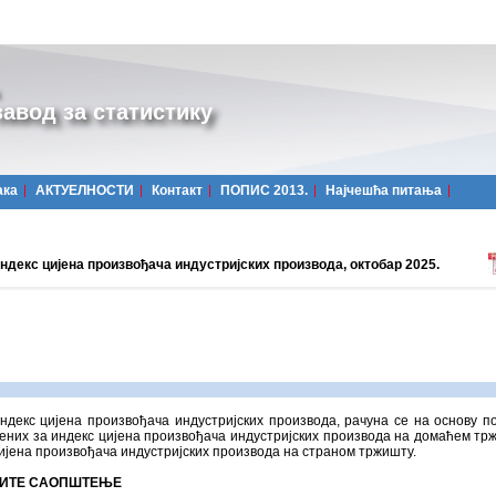
авод за статистику
ака
АКТУЕЛНОСТИ
Контакт
ПОПИС 2013.
Најчешћa питања
ндекс цијена произвођача индустријских производа, октобар 2025.
ндекс цијена произвођача индустријских производа, рачуна се на основу п
них за индекс цијена произвођача индустријских производа на домаћем тр
ијена произвођача индустријских производа на страном тржишту.
ИТЕ САОПШТЕЊЕ