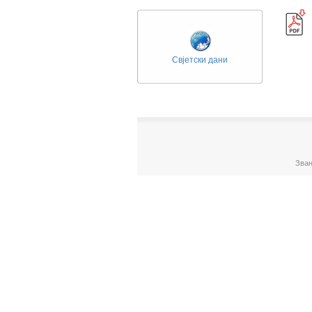
Свјетски дани
Зван