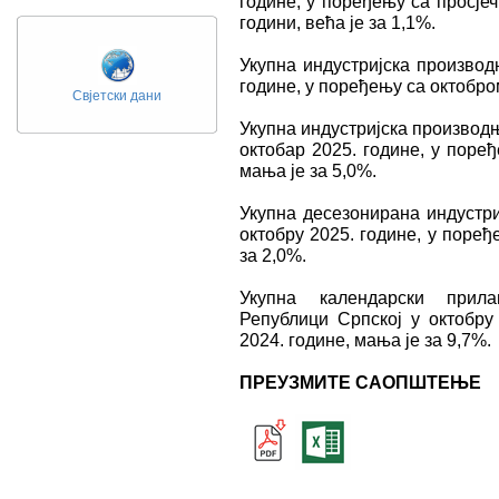
године, у поређењу са просје
години, већа је за 1,1%.
Укупна индустријска производ
године, у поређењу са октобром
Свјетски дани
Укупна индустријска производњ
октобар 2025. године, у поре
мања је за 5,0%.
Укупна десезонирана индустри
октобру 2025. године, у поређ
за 2,0%.
Укупна календарски прила
Републици Српској у октобру
2024. године, мања је за 9,7%.
ПРЕУЗМИТЕ САОПШТЕЊЕ