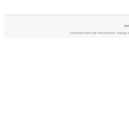
ЛИ
Званични веб-сајт Републичког завода 