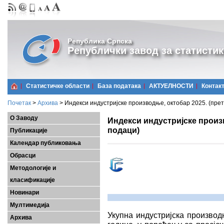
Република Српска
Републички завод за статистик
Статистичке области
Базa података
АКТУЕЛНОСТИ
Контак
Почетак
>
Архива
>
Индекси индустријске производње, октобар 2025. (пре
О Заводу
Индекси индустријске произ
подаци)
Публикације
Календар публиковања
Обрасци
Методологије и
класификације
Новинари
Мултимедија
Укупна индустријска производ
Архива