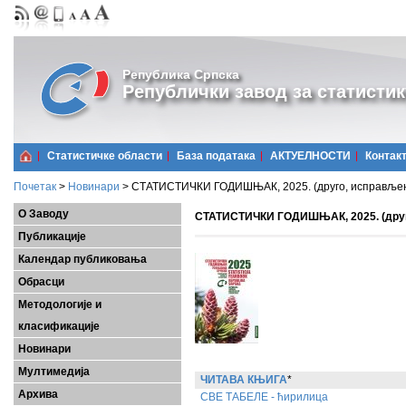
Република Српска
Републички завод за статистик
Статистичке области
Базa података
АКТУЕЛНОСТИ
Контак
Почетак
>
Новинари
>
СТАТИСТИЧКИ ГОДИШЊАК, 2025. (друго, исправље
О Заводу
СТАТИСТИЧКИ ГОДИШЊАК, 2025. (друг
Публикације
Календар публиковања
Обрасци
Методологије и
класификације
Новинари
Мултимедија
ЧИТАВА КЊИГА
*
Архива
СВЕ ТАБЕЛЕ - ћирилица