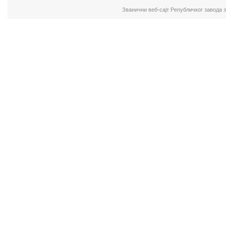
Званични веб-сајт Републичког завода 