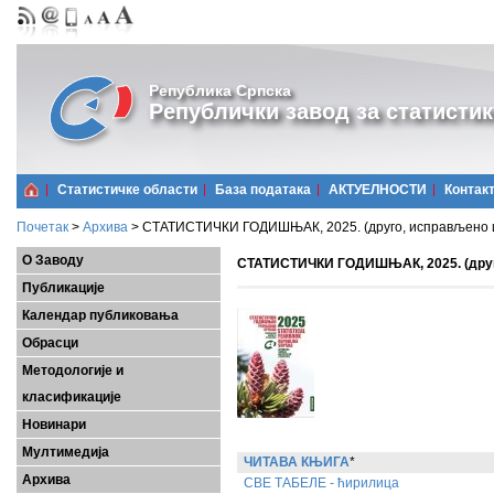
Република Српска
Републички завод за статистик
Статистичке области
Базa података
АКТУЕЛНОСТИ
Контак
Почетак
>
Архива
>
СТАТИСТИЧКИ ГОДИШЊАК, 2025. (друго, исправљено 
О Заводу
СТАТИСТИЧКИ ГОДИШЊАК, 2025. (друг
Публикације
Календар публиковања
Обрасци
Методологије и
класификације
Новинари
Мултимедија
ЧИТАВА КЊИГА
*
Архива
СВЕ ТАБЕЛЕ - ћирилица