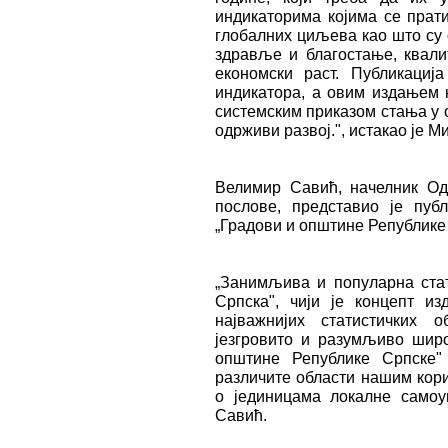
индикаторима којима се прати
глобалних циљева као што су с
здравље и благостање, квали
економски раст. Публикациј
индикатора, а овим издањем 
системским приказом стања у 
одрживи развој.", истакао је М
Велимир Савић, начелник Од
послове, представио је пуб
„Градови и општине Републике
„Занимљива и популарна стат
Српска", чији је концепт и
најважнијих статистичких 
језгровито и разумљиво широ
општине Републике Српске" 
различите области нашим кори
о јединицама локалне самоуп
Савић.