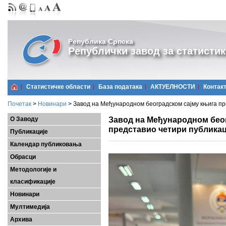
Република Српска
Републички завод за статистик
Статистичке области
Базa података
АКТУЕЛНОСТИ
Контак
Почетак
>
Новинари
>
Завод на Међународном београдском сајму књига пр
Завод на Међународном бео
О Заводу
представио четири публикац
Публикације
Календар публиковања
Обрасци
Методологије и
класификације
Новинари
Мултимедија
Архива