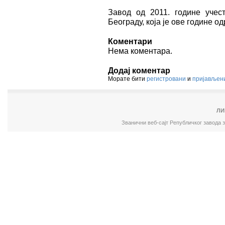
Завод од 2011. године учес
Београду, која је ове године од
Коментари
Нема коментара.
Додај коментар
Морате бити
регистровани
и
пријављен
ЛИ
Званични веб-сајт Републичког завода 