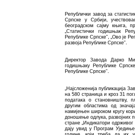
Републички завод за статисти
Српске у Србији, учествов
београдском сајму књига, пр
„Статистички годишњак Реп
Републике Српске", „Ово је Р
развоја Републике Српске".
Директор Завода Дарко Мил
годишњаку Републике Српске
Републике Српске".
„Најсложенија публикација Заво
на 580 страница и кроз 31 п
података о становништву, п
другим областима од значај
намијењен широком кругу кори
доношење одлука, развојних п
стране „Индикатори одрживог 
дају увид у Програм Уједиње
године, који треба да их 