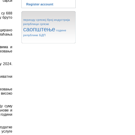
 сврси
Register account
 су 688
у бруто
периоду
српској
број
индустрија
републици
српске
саопштење
оцирано
године
лаћања
републике
БДП
вима и
азовање
у 2024.
риватни
азовање
 високо
ју суму
анове и
 години
здатке
 услуге