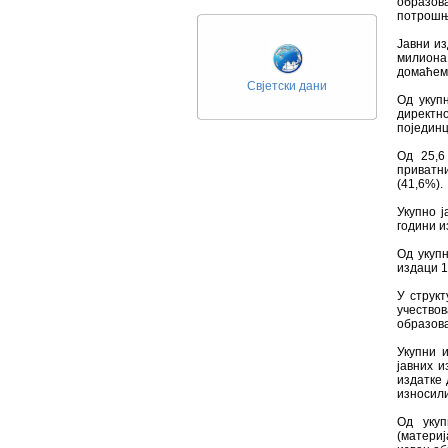
образов
потрошњ
Јавни из
милиона
домаћем 
Свјетски дани
Од укуп
директ
поједин
Од 25,6
приватни
(41,6%).
Укупно ј
години и
Од укупн
издаци 1
У струк
учество
образов
Укупни 
јавних и
издатке 
износили
Од укуп
(матери