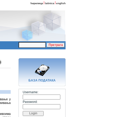
ћирилица
latinica
english
БАЗA ПОДАТАКА
Username:
овање у
Password:
живања
ивоима