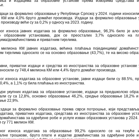
ања и издацима за образовне установе према изворима средстава и
е.
даци за формално образовање у Републици Српској у 2024. години износили
 КМ или 4,0% бруто домаћег производа. Издаци за формално образовање 
производу већи су за 0,2% у односу на 2023. годину.
ног износа јавних издатака за формално образовање, 96,3% било је ал
но образовним установама, док се преосталих 3,7% oдносило на п
цима/домаћинствима и привaтним тијелима.
 милиона КМ јавних издатака, већина плаћања појединцима/ домаћинст
м тијелима односило се на основно образовање (43,7%), те на високо обр
авни, приватни издаци и средства из иностранства за образовне установе 
зносили су 748,4 милиона КМ или 4,4% бруто домаћег производа.
ог износа издатака за образовне установе, јавни издаци били су 88.5%, п
0,4%, а 1,1% су била плаћања из иностранства.
тури укупних издатака за образовне установе, издаци за предшколско обр
вали су са 12,8%, основно образовањe 46,2%, средње образовање 18,2% и
ање 22,9%.
издаци за формално образовање према сврси потрошње, који представља
здатака, приватних издатака, средстава из иностранства за образовне уст
домаћинстава за одређене робе и услуге изван образовних установа у 2024.
 су 771 милион КМ.
ног износа издатака за образовање 99,2% односило се на текуће и
јалне трошкове, бруто плате и издатке домаћинстава за одређене робе и