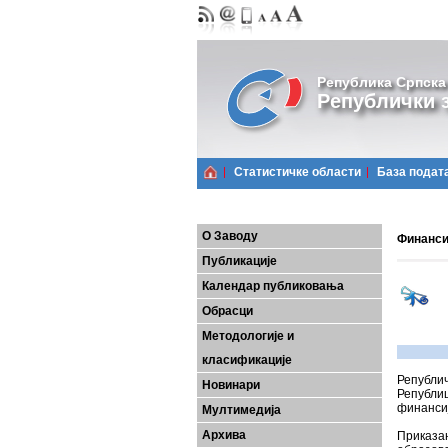
Република Српска
Републички з
Статистичке области
Базa подат
О Заводу
Финанси
Публикације
Календар публиковања
Обрасци
Методологије и
класификације
Републи
Новинари
Републи
финансиј
Мултимедија
Архива
Приказ