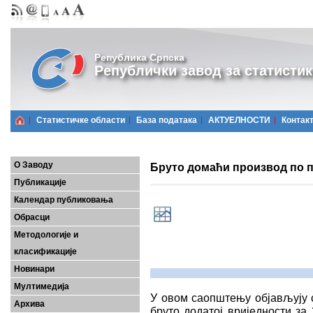
Република Српска
Републички завод за статистик
Статистичке области
Базa података
АКТУЕЛНОСТИ
Контак
О Заводу
Бруто домаћи производ по п
Публикације
Календар публиковања
Обрасци
Методологије и
класификације
Новинари
Мултимедија
У овом саопштењу објављују 
Архива
бруто додатој вриједности за 