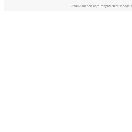
Званични веб-сајт Републичког завода 