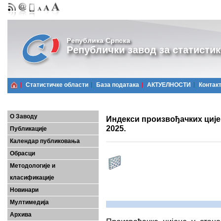
Република Српска
Републички завод за статистик
Статистичке области
Базa података
АКТУЕЛНОСТИ
Контак
О Заводу
Индекси произвођачких цијен
2025.
Публикације
Календар публиковања
Обрасци
Методологије и
класификације
Новинари
Мултимедија
Архива