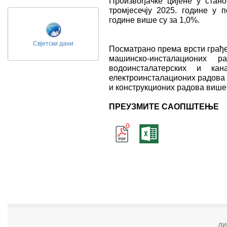
Произвођачке цијене у стан
тромјесечју 2025. године у 
године више су за 1,0%.
Свјетски дани
Посматрано према врсти грађе
машинско-инсталационих
водоинсталатерских и ка
електроинсталационих радова 
и конструкционих радова више 
ПРЕУЗМИТЕ САОПШТЕЊЕ
ЛИ