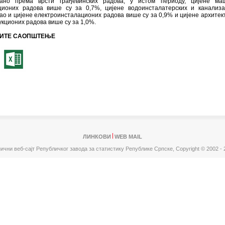
ано према врсти грађевинских радова, у истом периоду, цијене маш
ционих радова више су за 0,7%, цијене водоинсталатерских и канализ
ао и цијене електроинсталационих радова више су за 0,9% и цијене архитек
укционих радова више су за 1,0%.
ИТЕ САОПШТЕЊЕ
ЛИНКОВИ
WEB MAIL
ични веб-сајт Републичког завода за статистику Републике Српске,
Copyright © 2002 - 