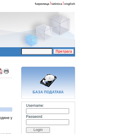
ћирилица
latinica
english
БАЗA ПОДАТАКА
Username:
Password:
одине у