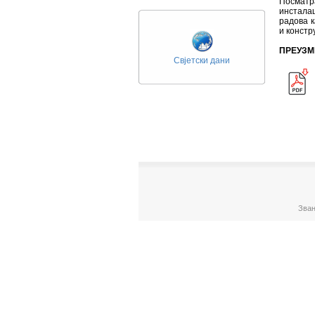
Посматр
инстала
радова к
и констр
ПРЕУЗМ
Свјетски дани
Зван