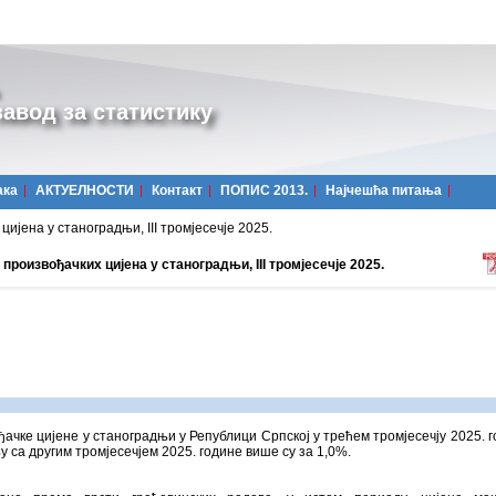
авод за статистику
ака
АКТУЕЛНОСТИ
Контакт
ПОПИС 2013.
Најчешћa питања
ијена у станоградњи, III тромјесечје 2025.
произвођачких цијена у станоградњи, III тромјесечје 2025.
ачке цијене у станоградњи у Републици Српској у трећем тромјесечју 2025. г
 са другим тромјесечјем 2025. године више су за 1,0%.