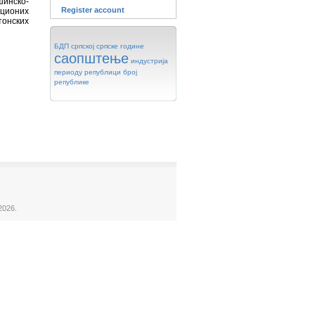
инско-
Register account
ационих
тонских
БДП
српској
српске
године
саопштење
индустрија
периоду
републици
број
републике
2026.