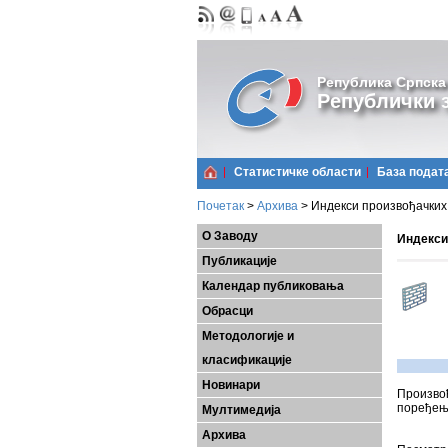
Република Српска
Републички з
Статистичке области
Базa подат
Почетак
>
Архива
>
Индекси произвођачких ц
О Заводу
Индекси 
Публикације
Календар публиковања
Обрасци
Методологије и
класификације
Новинари
Произвођ
поређењу
Мултимедија
Архива