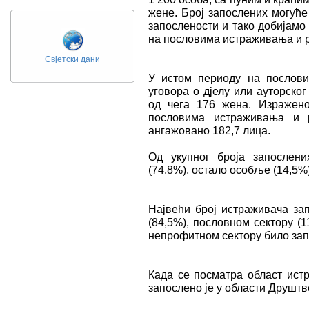
жене. Број запослених могуће
запослености и тако добијамо 
на пословима истраживања и р
Свјетски дани
У истом периоду на послови
уговора о дјелу или ауторског
од чега 176 жена. Изражено
пословима истраживања и р
ангажованo 182,7 лица.
Од укупног броја запослени
(74,8%), остало особље (14,5%
Највећи број истраживача зап
(84,5%), пословном сектору (1
непрофитном сектору било зап
Када се посматра област ист
запослено је у области Друштв