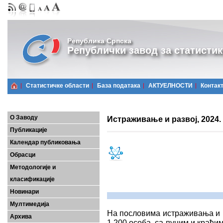
Република Српска
Републички завод за статистик
Статистичке области
Базa података
АКТУЕЛНОСТИ
Контак
О Заводу
Истраживање и развој, 2024.
Публикације
Календар публиковања
Обрасци
Методологије и
класификације
Новинари
Мултимедија
На пословима истраживања и р
Архива
1 200 особа, са пуним и краћим