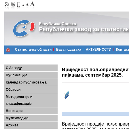
Република Српска
Републички завод за статистик
Статистичке области
Базa података
АКТУЕЛНОСТИ
Контак
О Заводу
Вриједност пољопривредних
пијацама, септембар 2025.
Публикације
Календар публиковања
Обрасци
Методологије и
класификације
Новинари
Мултимедија
Вриједност продаjе пољопривр
Архива