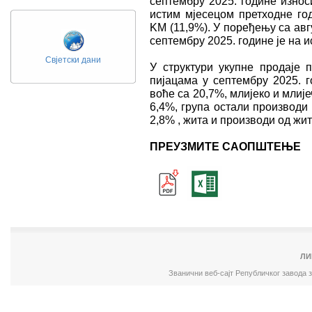
септембру 2025. године износ
истим мјесецом претходне г
KМ (11,9%). У поређењу са авг
септембру 2025. године је на и
Свјетски дани
У структури укупне продаје
пијацама у септембру 2025. г
воће са 20,7%, млијеко и млије
6,4%, група остали производи 
2,8% , жита и производи од жи
ПРЕУЗМИТЕ САОПШТЕЊЕ
ЛИ
Званични веб-сајт Републичког завода 