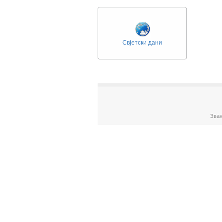
Свјетски дани
Зван