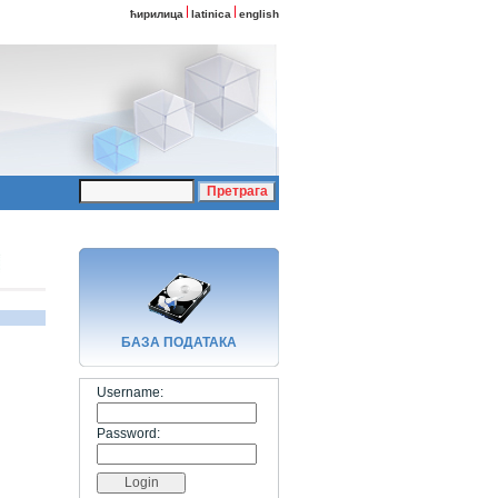
ћирилица
latinica
english
БАЗA ПОДАТАКА
Username:
Password: