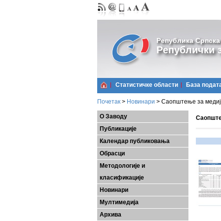
Република Српска
Републички з
Статистичке области
Базa подат
Почетак
>
Новинари
>
Саопштење за медије
О Заводу
Саопштењ
Публикације
Календар публиковања
Обрасци
Методологије и
класификације
Новинари
Мултимедија
Архива