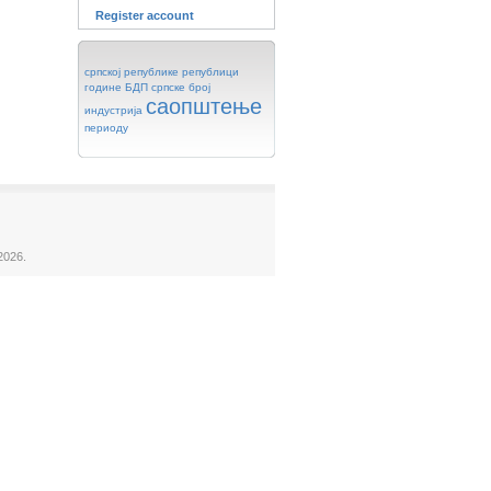
Register account
српској
републике
републици
године
БДП
српске
број
саопштење
индустрија
периоду
2026.