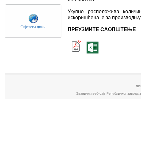
Укупно расположива количи
искоришћена је за производњу 
Свјетски дани
ПРЕУЗМИТЕ САОПШТЕЊЕ
ЛИ
Званични веб-сајт Републичког завода 