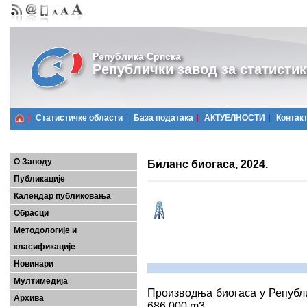
Република Српска
Републички завод за статистик
Статистичке области
Базa података
АКТУЕЛНОСТИ
Контак
О Заводу
Биланс биогаса, 2024.
Публикације
Календар публиковања
Обрасци
Методологије и
класификације
Новинари
Мултимедија
Производња биогаса у Републи
Архива
686 000 m3.