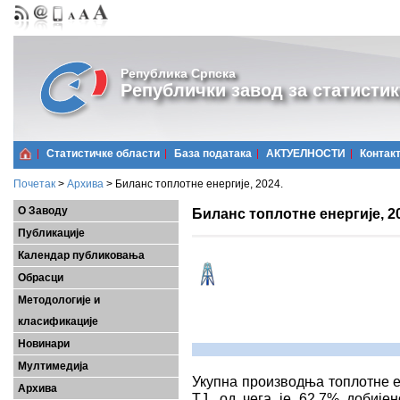
Република Српска
Републички завод за статистик
Статистичке области
Базa података
АКТУЕЛНОСТИ
Контак
Почетак
>
Архива
>
Биланс топлотне енергије, 2024.
О Заводу
Биланс топлотне енергије, 2
Публикације
Календар публиковања
Обрасци
Методологије и
класификације
Новинари
Мултимедија
Укупна производња топлотне ен
Архива
ТЈ, од чега је 62,7% добије