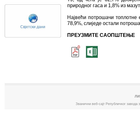
природног гаса и 1,8% из мазут
Највећи потрошачи топлотне 
78,9%, слиједе остали потроша
Свјетски дани
ПРЕУЗМИТЕ САОПШТЕЊЕ
ЛИ
Званични веб-сајт Републичког завода 