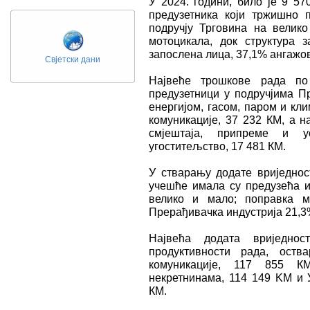
У 2024. години, било је 9 57
предузетника који тржишно п
подручју Трговина на велик
мотоцикала, док структура 
запослена лица, 37,1% ангажов
Свјетски дани
Највеће трошкове рада по
предузетници у подручјима П
енергијом, гасом, паром и кл
комуникације, 37 232 КМ, а н
смјештаја, припреме и у
угоститељство, 17 481 КМ.
У стварању додате вриједнос
учешће имала су предузећа и
велико и мало; поправка м
Прерађивачка индустрија 21,3
Највећа додата вриједно
продуктивности рада, оств
комуникације, 117 855 К
некретнинама, 114 149 KM и У
КМ.