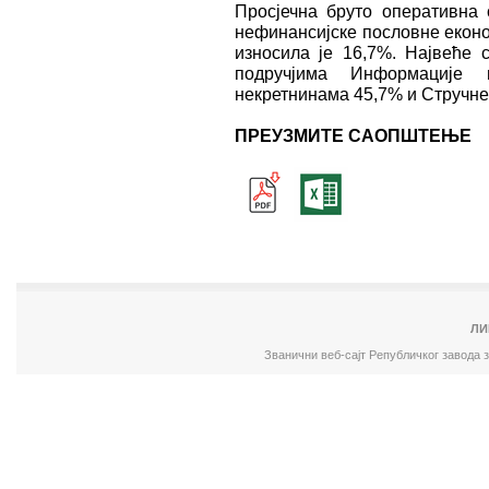
Просјечна бруто оперативна 
нефинансијске пословне еконо
износила је 16,7%. Највеће 
подручјима Информације 
некретнинама 45,7% и Стручне,
ПРЕУЗМИТЕ САОПШТЕЊЕ
ЛИ
Званични веб-сајт Републичког завода 