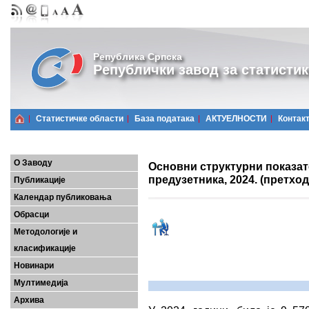
Република Српска
Републички завод за статистик
Статистичке области
Базa података
АКТУЕЛНОСТИ
Контак
О Заводу
Основни структурни показа
предузетника, 2024. (претхо
Публикације
Календар публиковања
Обрасци
Методологије и
класификације
Новинари
Мултимедија
Архива