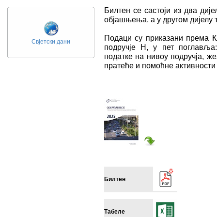
Билтен се састоји из два диј
објашњења, а у другом дијелу
Подаци су приказани према К
Свјетски дани
подручје H, у пет поглавља
податке на нивоу подручја, ж
пратеће и помоћне активности 
Билтен
Табеле