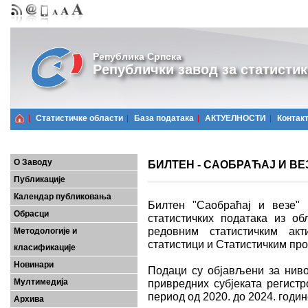
Република Српска
Републички завод за статистик
Статистичке области
Базa података
АКТУЕЛНОСТИ
Контак
О Заводу
БИЛТЕН - САОБРАЋАЈ И ВЕЗЕ
Публикације
Календар публиковања
Билтен "Саобраћај и везе" 
Обрасци
статистичких података из об
редовним статистичким ак
Методологије и
статистици и Статистичким пр
класификације
Новинари
Подаци су објављени за ниво
Мултимедија
привредних субјеката регистр
период од 2020. до 2024. годин
Архива