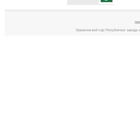
ЛИ
Званични веб-сајт Републичког завода 