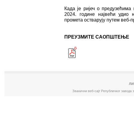
Када је ријеч о предузећима 
2024. године највећи удио 
промета остварују путем веб-п
ПРЕУЗМИТЕ САОПШТЕЊЕ
ЛИ
Званични веб-сајт Републичког завода 