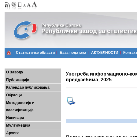
Република Српска
Републички завод за статистик
Статистичке области
Базa података
АКТУЕЛНОСТИ
Контак
О Заводу
Употреба информационо-ком
предузећима, 2025.
Публикације
Календар публиковања
Обрасци
Методологије и
класификације
Новинари
Мултимедија
Архива