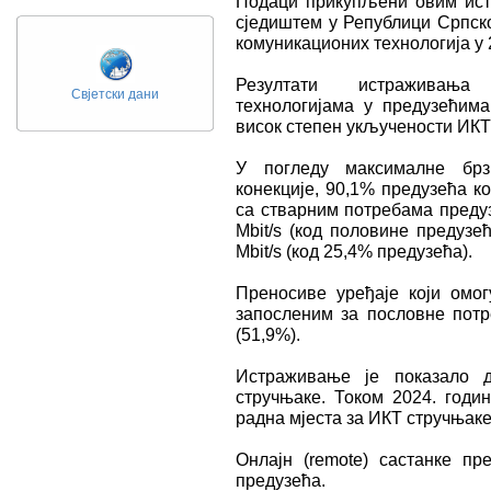
Подаци прикупљени овим ист
сједиштем у Републици Српск
комуникационих технологија у 
Резултати истраживања 
Свјетски дани
технологијама у предузећима,
висок степен укључености ИКТ
У погледу максималне брз
конекције, 90,1% предузећа к
са стварним потребама предуз
Мbit/s (код половине предузе
Мbit/s (код 25,4% предузећа).
Преносиве уређаје који омог
запосленим за пословне потре
(51,9%).
Истраживање је показало 
стручњаке. Током 2024. годи
радна мјеста за ИКТ стручњаке 
Oнлајн (remote) састанке пр
предузећа.