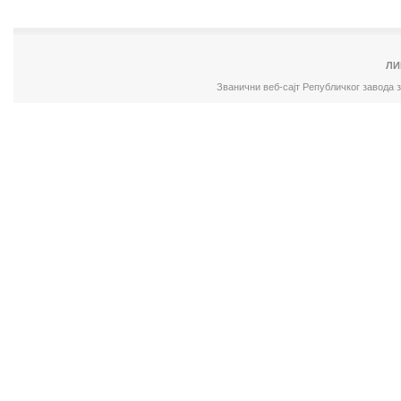
ЛИ
Званични веб-сајт Републичког завода 