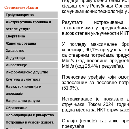
Подаци прикупљени овим ист
сједиштем у Републици Српск
Статистичке области
комуникационих технологија у 
Грађевинарство
Резултати истраживања 
Дистрибутивна трговина и
технологијама у предузећима,
остале услуге
висок степен укључености ИКТ
Енергетика
Животна средина
У погледу максималне брз
конекције, 90,1% предузећа к
Здравство
са стварним потребама предуз
Индустрија
Мbit/s (код половине предузе
Инвестиције
Мbit/s (код 25,4% предузећа).
Информационо друштво
Преносиве уређаје који омог
Култура и умјетност
запосленим за пословне потре
Наука, технологија и
(51,9%).
иновације
Истраживање је показало 
Национални рачуни
стручњаке. Током 2024. годи
Образовање
радна мјеста за ИКТ стручњаке 
Пољопривреда и рибарство
Oнлајн (remote) састанке пр
Потрошња и услови живота
предузећа.