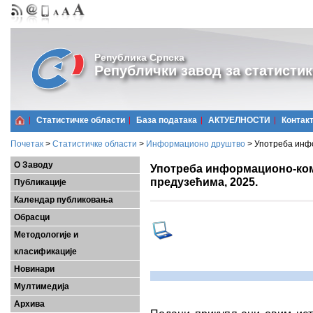
Република Српска
Републички завод за статистик
Статистичке области
Базa података
АКТУЕЛНОСТИ
Контак
Почетак
>
Статистичке области
>
Информационо друштво
>
Употреба инфо
О Заводу
Употреба информационо-ком
предузећима, 2025.
Публикације
Календар публиковања
Обрасци
Методологије и
класификације
Новинари
Мултимедија
Архива