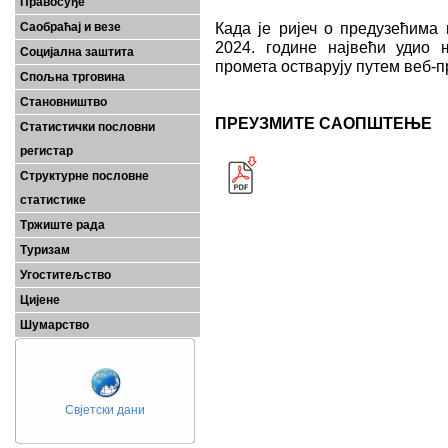
Правосуђе
Када је ријеч о предузећима 
Саобраћај и везе
2024. године највећи удио 
Социјална заштита
промета остварују путем веб-п
Спољна трговина
Становништво
ПРЕУЗМИТЕ САОПШТЕЊЕ
Статистички пословни
регистар
Структурне пословне
статистике
Тржиште рада
Туризам
Угоститељство
Цијене
Шумарство
Свјетски дани