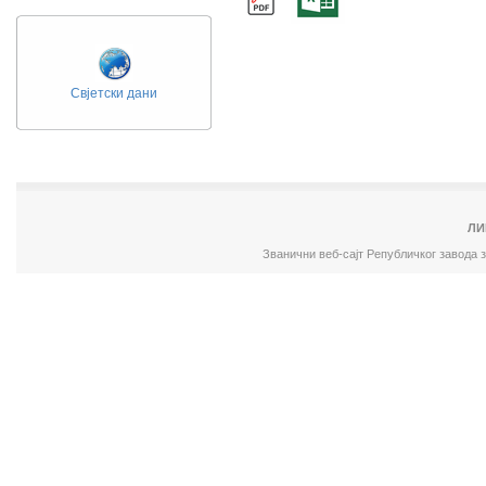
Свјетски дани
ЛИ
Званични веб-сајт Републичког завода 