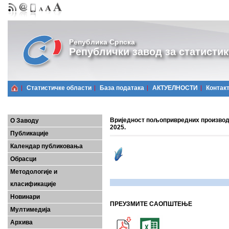
Република Српска
Републички завод за статистик
Статистичке области
Базa података
АКТУЕЛНОСТИ
Контак
Вриједност пољопривредних производа
О Заводу
2025.
Публикације
Календар публиковања
Обрасци
Методологије и
класификације
Новинари
ПРЕУЗМИТЕ САОПШТЕЊЕ
Мултимедија
Архива