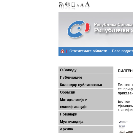
Република Српска
Републички з
Статистичке области
Базa подат
О Заводу
БИЛТЕН 
Публикације
Календар публиковања
Билтен т
се прик
Обрасци
приказан
Методологије и
Билтен 
мјесеци
класификације
класифик
Новинари
Мултимедија
Архива