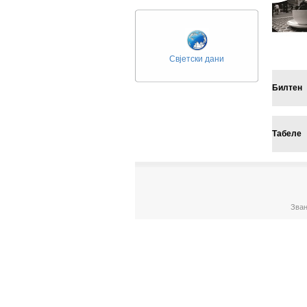
Свјетски дани
Билтен
Табеле
Зван