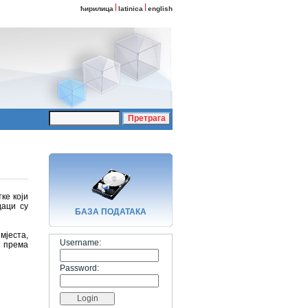
ћирилица
latinica
english
ке који
даци су
БАЗA ПОДАТАКА
мјеста,
Username:
и према
Password: