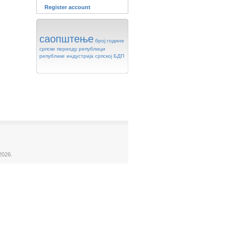
Register account
саопштење
број
године
српске
периоду
републици
републике
индустрија
српској
БДП
2026.