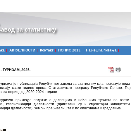
авод за статистику
ака
АКТУЕЛНОСТИ
Контакт
ПОПИС 2013.
Најчешћa питања
- ТУРИЗАМ, 2025.
уризма је публикација Републичког завода за статистику која приказује подат
упљају сваке године према Статистичком програму Републике Српске. По
и за период од 2020-2024. године.
туризма приказује податке о доласцима и ноћењима туриста по врсти 
ма, класификацији дјелатности (приказани су и смјештајни капацитет
ацији дјелатности), земљи пребивалишта и по општинама и градовима.