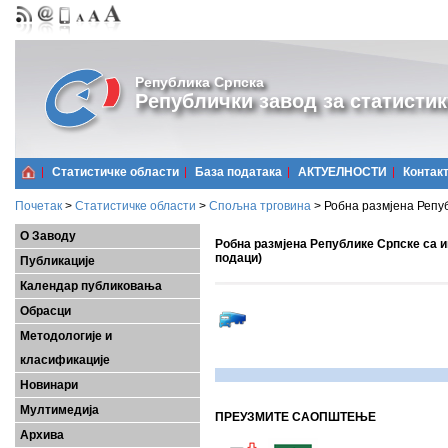
Република Српска
Републички завод за статистик
Статистичке области
Базa података
АКТУЕЛНОСТИ
Контак
Почетак
>
Статистичке области
>
Спољна трговина
>
Робна размјена Репуб
О Заводу
Робна размјена Републике Српске са ин
подаци)
Публикације
Календар публиковања
Обрасци
Методологије и
класификације
Новинари
Мултимедија
ПРЕУЗМИТЕ САОПШТЕЊЕ
Архива