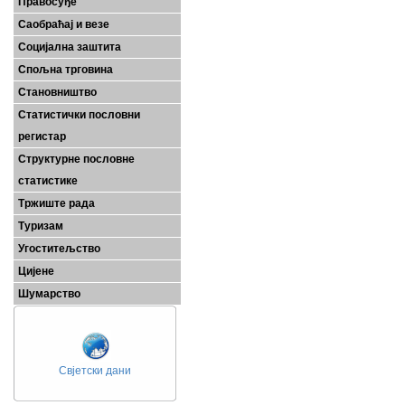
Правосуђе
Саобраћај и везе
Социјална заштита
Спољна трговина
Становништво
Статистички пословни
регистар
Структурне пословне
статистике
Тржиште рада
Туризам
Угоститељство
Цијене
Шумарство
Свјетски дани