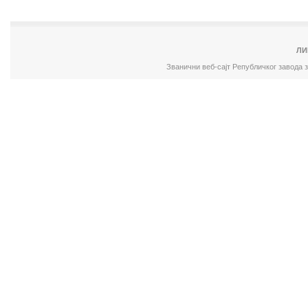
ЛИ
Званични веб-сајт Републичког завода 