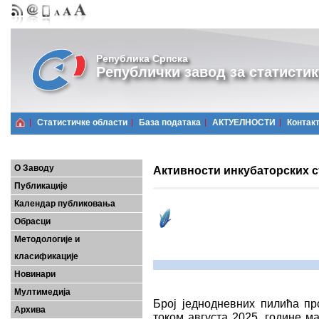
Република Српска
Републички завод за статистик
Статистичке области
Базa података
АКТУЕЛНОСТИ
Контак
О Заводу
Активности инкубаторских ст
Публикације
Календар публиковања
Обрасци
Методологије и
класификације
Новинари
Мултимедија
Број једнодневних пилића пр
Архива
током августа 2025. године м