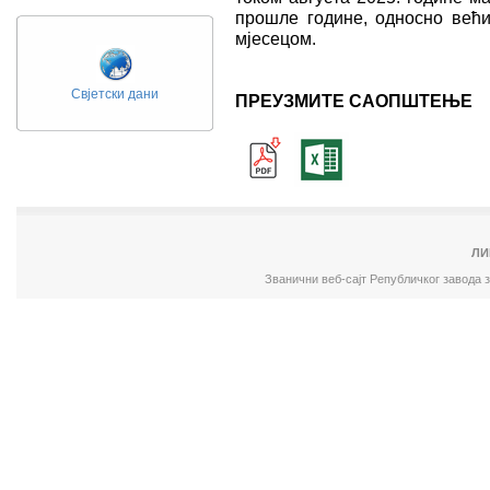
прошле године, односно већи
мјесецом.
Свјетски дани
ПРЕУЗМИТЕ САОПШТЕЊЕ
ЛИ
Званични веб-сајт Републичког завода 