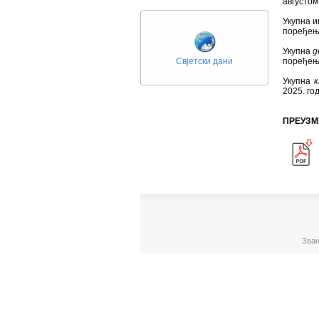
августом
Укупна
и
поређењу
Укупна
д
Свјетски дани
поређењу
Укупна
к
2025. го
ПРЕУЗМ
Зван