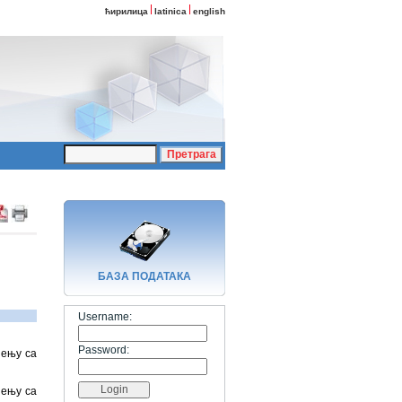
ћирилица
latinica
english
БАЗA ПОДАТАКА
Username:
Password:
ђењу са
ђењу са