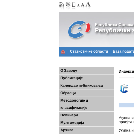
Република Српска
Републички з
Статистичке области
Базa подат
О Заводу
Индекси
Публикације
Календар публиковања
Обрасци
Методологије и
класификације
Новинари
Укупна
и
просјечн
Мултимедија
Архива
Укупна
и