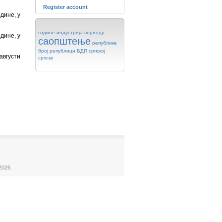
Register account
дине, у
године
индустрија
периоду
дине, у
саопштење
републике
број
републици
БДП
српској
августи
српске
2026.