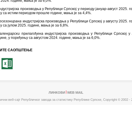
 2024. године, мања је за 6,0%.
ндустријска производња у Републици Српској у периоду јануар-август 2025. го
 са истим периодом прошле године, мања је за 4,4%.
есезонирана
индустријска производња у Републици Српској у августу 2025. го
 са јулом 2025. године, мања је за 6,8%.
алендарски
прилагођена индустријска производња у Републици Српској у 
дине, у поређењу са августом 2024. године, мања је за 6,0%.
ИТЕ САОПШТЕЊЕ
ЛИНКОВИ
WEB MAIL
ични веб-сајт Републичког завода за статистику Републике Српске,
Copyright © 2002 - 