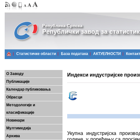
Република Српска
Републички завод за статистик
Статистичке области
Базa података
АКТУЕЛНОСТИ
Контак
О Заводу
Индекси индустријске произв
Публикације
Календар публиковања
Обрасци
Методологије и
класификације
Новинари
Мултимедија
Укупна
индустријска произво
Архива
године, у поређењу са просје