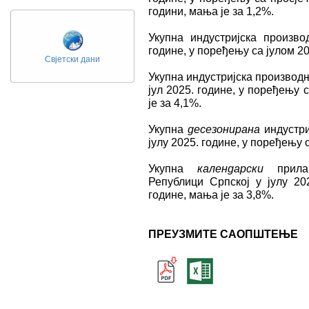
години, мања је за 1,2%.
Укупна
индустријска произво
године, у поређењу са јулом 20
Свјетски дани
Укупна
индустријска производњ
јул 2025. године, у поређењу
је за 4,1%.
Укупна
десезонирана
индустр
јулу 2025. године, у поређењу с
Укупна
календарски
прил
Републици Српској у јулу 20
године, мања је за 3,8%.
ПРЕУЗМИТЕ САОПШТЕЊЕ