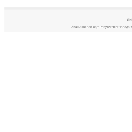
ЛИ
Званични веб-сајт Републичког завода 