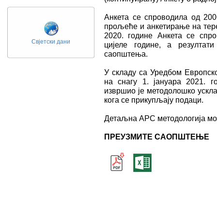
Анкета се спроводила од 200
прољеће и анкетирање на тере
2020. године Анкета се спро
Свјетски дани
цијеле године, а резултат
саопштења.
У складу са Уредбом Европско
на снагу 1. јануара 2021. г
извршио је методолошко ускл
кога се прикупљају подаци.
Детаљна АРС методологија мо
ПРЕУЗМИТЕ САОПШТЕЊЕ