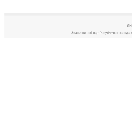
ЛИ
Званични веб-сајт Републичког завода 