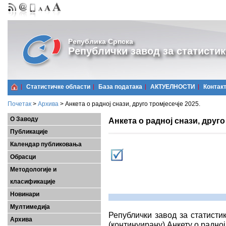
Република Српска
Републички завод за статистик
Статистичке области
Базa података
АКТУЕЛНОСТИ
Контак
Почетак
>
Архива
>
Анкета о радној снази, друго тромјесечје 2025.
О Заводу
Анкета о радној снази, друго
Публикације
Календар публиковања
Обрасци
Методологије и
класификације
Новинари
Мултимедија
Републички завод за статисти
Архива
(континуирану) Анкету о радној